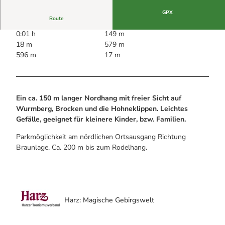
Alle Infos auf einen Blick
o
Bogenschiessen in Hohegeiss
Webcams
t
GPX
Noch lange nicht Schicht im Schacht
Route
Informationen für Gastgeberinnen
o
Die Eisflüsterer: Harzer Falken
Webcams
Kulinarik
0:01 h
149 m
l
Wanderführer Jörg Kühnhold
Einkaufen
18 m
579 m
i
596 m
17 m
a
_
F
u
n
Ein ca. 150 m langer Nordhang mit freier Sicht auf
i
Wurmberg, Brocken und die Hohneklippen. Leichtes
n
Gefälle, geeignet für kleinere Kinder, bzw. Familien.
S
Parkmöglichkeit am nördlichen Ortsausgang Richtung
n
Braunlage. Ca. 200 m bis zum Rodelhang.
o
w
@
M
a
Harz: Magische Gebirgswelt
r
z
a