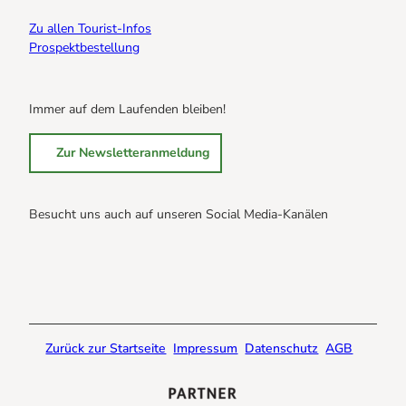
Zu allen Tourist-Infos
Prospektbestellung
Immer auf dem Laufenden bleiben!
Zur Newsletteranmeldung
Besucht uns auch auf unseren Social Media-Kanälen
B
B
B
r
r
r
a
a
a
u
u
u
n
n
n
Zurück zur Startseite
Impressum
Datenschutz
AGB
l
l
l
a
a
a
g
g
g