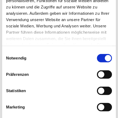
personalisieren, Funktionen für soziale Medien anbieten
Lizenz (Stammdaten)
zu können und die Zugriffe auf unsere Website zu
analysieren. Außerdem geben wir Informationen zu Ihrer
Verwendung unserer Website an unsere Partner für
soziale Medien, Werbung und Analysen weiter. Unsere
Partner führen diese Informationen möglicherweise mit
weiteren Daten zusammen, die Sie ihnen bereitgestellt
haben oder die sie im Rahmen Ihrer Nutzung der Dienste
In der Nähe
gesammelt haben. Sie geben Einwilligung zu unseren
Auf der Karte anschauen
E
Cookies, wenn Sie unsere Webseite weiterhin nutzen.
Notwendig
i
n
Veranstaltung
w
Präferenzen
i
l
Sehenswertes
l
Statistiken
i
Touren
g
Marketing
u
n