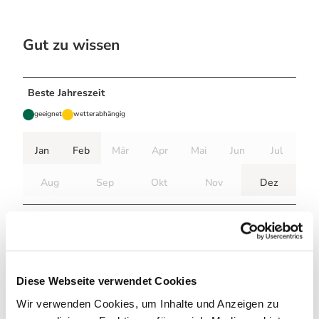
n
n
Gut zu wissen
a
S
y
n
Beste Jahreszeit
c
geeignet
wetterabhängig
e
r
z
Jan
Feb
Mär
Apr
Mai
Jun
Jul
Aug
Sep
Okt
Nov
Dez
Autor:in
Harzer Tourismusverband
Organisation
Diese Webseite verwendet Cookies
Harz: Magische Gebirgswelt
Wir verwenden Cookies, um Inhalte und Anzeigen zu