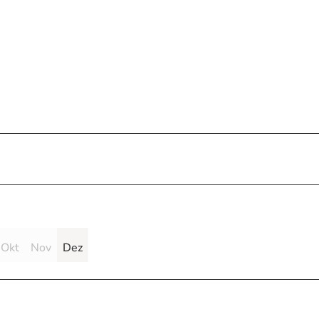
Okt
Nov
Dez