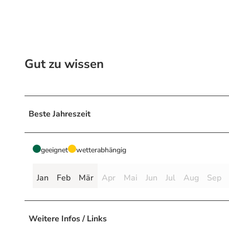
Gut zu wissen
Beste Jahreszeit
geeignet
wetterabhängig
Jan
Feb
Mär
Apr
Mai
Jun
Jul
Aug
Sep
Weitere Infos / Links