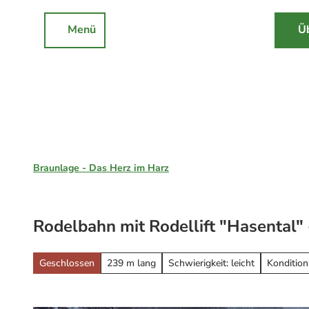
Z
u
Menü
Ü
DE
Rathaus
Events
Suche
m
I
n
h
a
l
Braunlage, St. Andreasberg & Hohegeiß
t
Braunlage - Das Herz im Harz
Unsere Region
Braunlage
Rodelbahn mit Rodellift "Hasental"
Sankt Andreasberg
Erleben
Hohegeiß
Alle Erlebnisse
Geschlossen
239 m lang
Schwierigkeit: leicht
Kondition:
Nationalpark Harz
Wandern
Online-Buchung
Mountainbiken
Online buchen