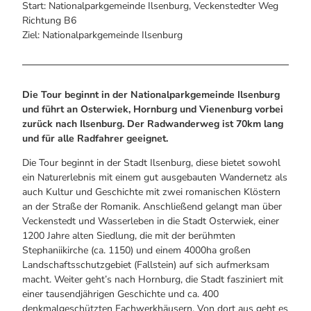
Alle Infos auf einen Blick
Bogenschiessen in Hohegeiss
Start: Nationalparkgemeinde Ilsenburg, Veckenstedter Weg
Webcams
Noch lange nicht Schicht im Schacht
Richtung B6
Informationen für Gastgeberinnen
Die Eisflüsterer: Harzer Falken
Ziel: Nationalparkgemeinde Ilsenburg
Webcams
Kulinarik
Wanderführer Jörg Kühnhold
Einkaufen
Die Tour beginnt in der Nationalparkgemeinde Ilsenburg
und führt an Osterwiek, Hornburg und Vienenburg vorbei
zurück nach Ilsenburg. Der Radwanderweg ist 70km lang
und für alle Radfahrer geeignet.
Die Tour beginnt in der Stadt Ilsenburg, diese bietet sowohl
ein Naturerlebnis mit einem gut ausgebauten Wandernetz als
auch Kultur und Geschichte mit zwei romanischen Klöstern
an der Straße der Romanik. Anschließend gelangt man über
Veckenstedt und Wasserleben in die Stadt Osterwiek, einer
1200 Jahre alten Siedlung, die mit der berühmten
Stephaniikirche (ca. 1150) und einem 4000ha großen
Landschaftsschutzgebiet (Fallstein) auf sich aufmerksam
macht. Weiter geht’s nach Hornburg, die Stadt fasziniert mit
einer tausendjährigen Geschichte und ca. 400
denkmalgeschützten Fachwerkhäusern. Von dort aus geht es