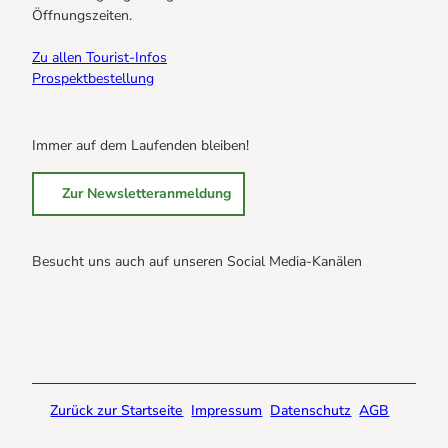
Öffnungszeiten.
Zu allen Tourist-Infos
Prospektbestellung
Immer auf dem Laufenden bleiben!
Zur Newsletteranmeldung
Besucht uns auch auf unseren Social Media-Kanälen
B
B
B
r
r
r
a
a
a
u
u
u
n
n
n
Zurück zur Startseite
Impressum
Datenschutz
AGB
l
l
l
a
a
a