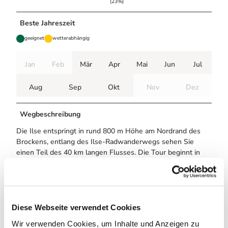
(23%)
Beste Jahreszeit
geeignet
wetterabhängig
Jan
Feb
Mär
Apr
Mai
Jun
Jul
Aug
Sep
Okt
Nov
Dez
Wegbeschreibung
Die Ilse entspringt in rund 800 m Höhe am Nordrand des
Brockens, entlang des Ilse-Radwanderwegs sehen Sie
einen Teil des 40 km langen Flusses. Die Tour beginnt in
der Nationalparkgemeinde Ilsenburg, am Veckenstedter
Weg Richtung B6 am Ortsausgang. Die Stadt bietet sowohl
Landschafts- und Naturerlebnis in einem ausgebauten
Wandernetz (auch Harzer Grenzweg, Wandern am grünen
Band, Harzer Klosterwanderweg, R1) als auch Kultur und
Diese Webseite verwendet Cookies
Geschichtserlebnis (Straße der Romanik). Die romanischen
Wir verwenden Cookies, um Inhalte und Anzeigen zu
Klöster Ilsenburg und Drübeck sind Zeitzeugen des frühen