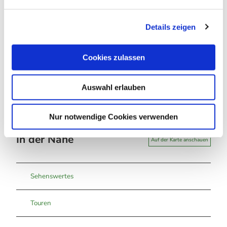
Andreas Lehmberg
n
g
Organisation
Details zeigen
s
a
Harz: Magische Gebirgswelt
u
Cookies zulassen
Lizenz (Stammdaten)
s
w
Auswahl erlauben
a
h
l
Nur notwendige Cookies verwenden
In der Nähe
Auf der Karte anschauen
Sehenswertes
Touren