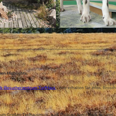
5,87 km
67 m
811 m
© Nationalparkzentrum TorfHaus, Harz: Magische Gebir
hen Highlights.
rk-Besucherzentrum TorfHaus
– hier erhalten Sie Infos, Brosc
um Großen Torfhausmoor, auch Radauer Born-Moor genannt,