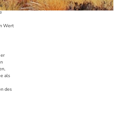
as
e
en Wert
 er
en
en,
e als
en des