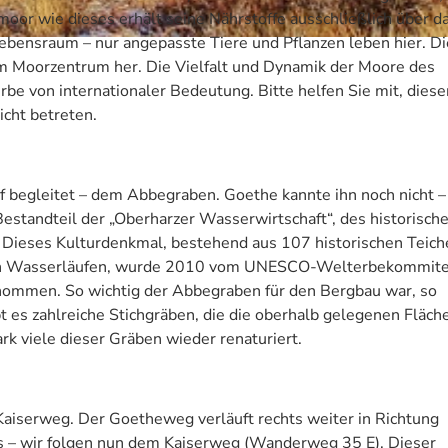
or wie dieses erhält seine Nährstoffe ausschließlich über d
ebensraum – nur angepasste Tiere und Pflanzen leben hier. Di
 Moorzentrum her. Die Vielfalt und Dynamik der Moore des
rerbe von internationaler Bedeutung. Bitte helfen Sie mit, dies
icht betreten.
begleitet – dem Abbegraben. Goethe kannte ihn noch nicht –
estandteil der „Oberharzer Wasserwirtschaft“, des historisch
Dieses Kulturdenkmal, bestehend aus 107 historischen Teich
hen Wasserläufen, wurde 2010 vom UNESCO-Welterbekommite
enommen. So wichtig der Abbegraben für den Bergbau war, so
ibt es zahlreiche Stichgräben, die die oberhalb gelegenen Fläch
k viele dieser Gräben wieder renaturiert.
aiserweg. Der Goetheweg verläuft rechts weiter in Richtung
s – wir folgen nun dem Kaiserweg (Wanderweg 35 E). Dieser