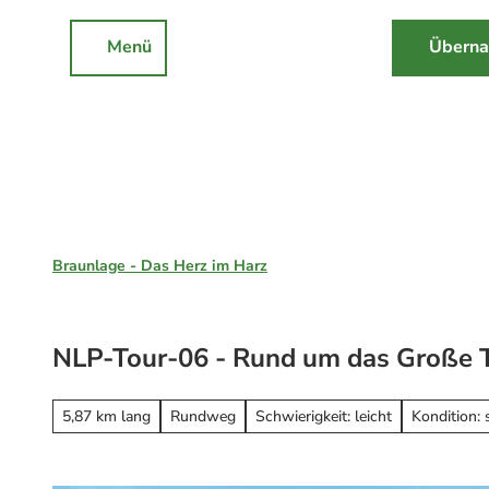
Z
u
Menü
Überna
Rathaus
Events
Suche
m
I
n
h
a
l
Braunlage, St. Andreasberg & Hohegeiß
t
Braunlage - Das Herz im Harz
Unsere Region
Braunlage
NLP-Tour-06 - Rund um das Große 
Sankt Andreasberg
Erleben
Hohegeiß
Alle Erlebnisse
5,87 km lang
Rundweg
Schwierigkeit: leicht
Kondition: 
Nationalpark Harz
Wandern
Online-Buchung
Mountainbiken
Online buchen