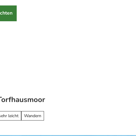
chten
Torfhausmoor
sehr leicht
Wandern