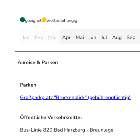
geeignet
wetterabhängig
Jan
Feb
Mär
Apr
Mai
Jun
Jul
Aug
Sep
Anreise & Parken
Parken
Großparkplatz "Brockenblick" (gebührenpflichtig)
Öffentliche Verkehrsmittel
Bus-Linie 820 Bad Harzburg - Braunlage