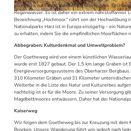
können es auf einem Bohlensteg überqueren. Ein Hochmo
Regenwasser. Es ist daher ein extrem nährstoffarmer L
© NLP-intern nutzbar, Danilo Hartung |
CC-BY-SA
Bezeichnung „Hochmoor“ rührt von der Hochwölbung im
Nationalparks Harz ist in Europa einzigartig – ein Natu
zu erhalten, indem Sie die empfindlichen Moorflächen n
Abbegraben: Kulturdenkmal und Umweltproblem?
Der Goetheweg wird von einem künstlichen Wasserlauf 
wurde erst 1827 gebaut. Der 1,5 km lange Graben ist B
Energieversorgungssystems des Oberharzer Bergbaus. 
310 Kilometer Gräben und 31 Kilometer unterirdisc
Welterbe in die Liste des Natur und Kulturerbes aufg
nachteilig ist er für die Moore. Zu seiner Versorgung g
Magdbettmoores entwässern. Daher hat der Nationalpar
Kaiserweg
Wir folgen dem Goetheweg bis zur Kreuzung mit dem K
Brocken. Unsere Wanderung führt uns jedoch nach link