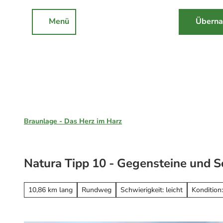
Z
u
Menü
Überna
Rathaus
Events
Suche
m
I
n
h
a
l
Braunlage, St. Andreasberg & Hohegeiß
t
Braunlage - Das Herz im Harz
Unsere Region
Braunlage
Natura Tipp 10 - Gegensteine und S
Sankt Andreasberg
Erleben
Hohegeiß
Alle Erlebnisse
10,86 km lang
Rundweg
Schwierigkeit: leicht
Kondition:
Nationalpark Harz
Wandern
Online-Buchung
Mountainbiken
Online buchen