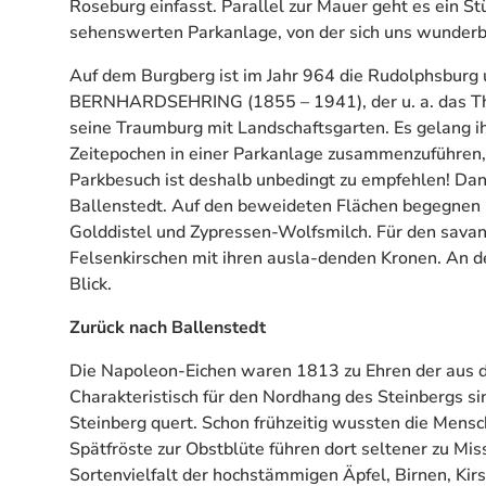
Roseburg einfasst. Parallel zur Mauer geht es ein S
sehenswerten Parkanlage, von der sich uns wunderb
Auf dem Burgberg ist im Jahr 964 die Rudolphsburg u
BERNHARDSEHRING (1855 – 1941), der u. a. das Thea
seine Traumburg mit Landschaftsgarten. Es gelang i
Zeitepochen in einer Parkanlage zusammenzuführen, 
Parkbesuch ist deshalb unbedingt zu empfehlen! D
Ballenstedt. Auf den beweideten Flächen begegnen u
Golddistel und Zypressen-Wolfsmilch. Für den savan
Felsenkirschen mit ihren ausla-denden Kronen. An d
Blick.
Zurück nach Ballenstedt
Die Napoleon-Eichen waren 1813 zu Ehren der aus d
Charakteristisch für den Nordhang des Steinbergs si
Steinberg quert. Schon frühzeitig wussten die Mens
Spätfröste zur Obstblüte führen dort seltener zu Mis
Sortenvielfalt der hochstämmigen Äpfel, Birnen, Ki