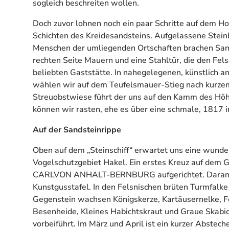
sogleich beschreiten wollen.
Doch zuvor lohnen noch ein paar Schritte auf dem Ho
Schichten des Kreidesandsteins. Aufgelassene Stein
Menschen der umliegenden Ortschaften brachen Sand
rechten Seite Mauern und eine Stahltür, die den Felse
beliebten Gaststätte. In nahegelegenen, künstlich
wählen wir auf dem Teufelsmauer-Stieg nach kurzem
Streuobstwiese führt der uns auf den Kamm des Höh
können wir rasten, ehe es über eine schmale, 1817 i
Auf der Sandsteinrippe
Oben auf dem „Steinschiff“ erwartet uns eine wund
Vogelschutzgebiet Hakel. Ein erstes Kreuz auf de
CARLVON ANHALT-BERNBURG aufgerichtet. Daran er
Kunstgusstafel. In den Felsnischen brüten Turmfal
Gegenstein wachsen Königskerze, Kartäusernelke, F
Besenheide, Kleines Habichtskraut und Graue Skabi
vorbeiführt. Im März und April ist ein kurzer Abstec