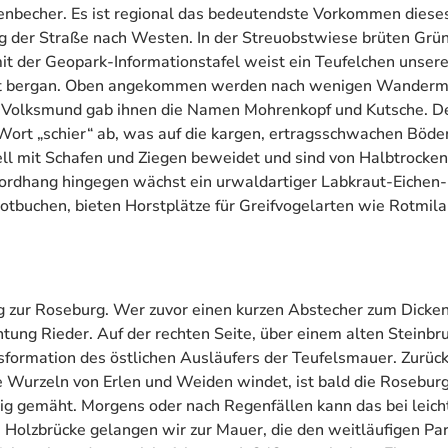
enbecher. Es ist regional das bedeutendste Vorkommen diese
ang der Straße nach Westen. In der Streuobstwiese brüten Grü
t der Geopark-Informationstafel weist ein Teufelchen unser
chst bergan. Oben angekommen werden nach wenigen Wanderm
er Volksmund gab ihnen die Namen Mohrenkopf und Kutsche. D
Wort „schier“ ab, was auf die kargen, ertragsschwachen Böde
ll mit Schafen und Ziegen beweidet und sind von Halbtrocke
rdhang hingegen wächst ein urwaldartiger Labkraut-Eichen-
buchen, bieten Horstplätze für Greifvogelarten wie Rotmil
g zur Roseburg. Wer zuvor einen kurzen Abstecher zum Dicken
ung Rieder. Auf der rechten Seite, über einem alten Steinbru
lsformation des östlichen Ausläufers der Teufelsmauer. Zurück
e Wurzeln von Erlen und Weiden windet, ist bald die Rosebur
ig gemäht. Morgens oder nach Regenfällen kann das bei leic
 Holzbrücke gelangen wir zur Mauer, die den weitläufigen Par