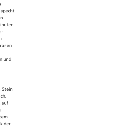
s
nspecht
en
inuten
er
n
nrasen
an und
 Stein
ch,
 auf
g
htem
k der