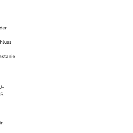
der
chluss
astanie
U-
ER
in