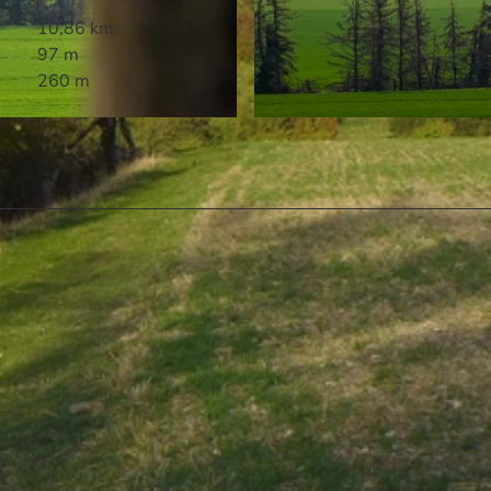
10,86 km
97 m
260 m
© Olaf Eiding, QTM GmbH |
CC-BY