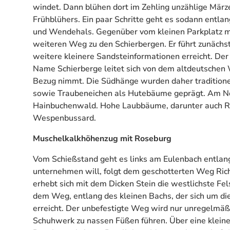
windet. Dann blühen dort im Zehling unzählige März
Frühblühers. Ein paar Schritte geht es sodann entl
und Wendehals. Gegenüber vom kleinen Parkplatz mi
weiteren Weg zu den Schierbergen. Er führt zunä
weitere kleinere Sandsteinformationen erreicht. D
Name Schierberge leitet sich von dem altdeutschen 
Bezug nimmt. Die Südhänge wurden daher traditione
sowie Traubeneichen als Hutebäume geprägt. Am No
Hainbuchenwald. Hohe Laubbäume, darunter auch Rot
Wespenbussard.
Muschelkalkhöhenzug mit Roseburg
Vom Schießstand geht es links am Eulenbach entlan
unternehmen will, folgt dem geschotterten Weg Richt
erhebt sich mit dem Dicken Stein die westlichste Fe
dem Weg, entlang des kleinen Bachs, der sich um di
erreicht. Der unbefestigte Weg wird nur unregelmäß
Schuhwerk zu nassen Füßen führen. Über eine kleine