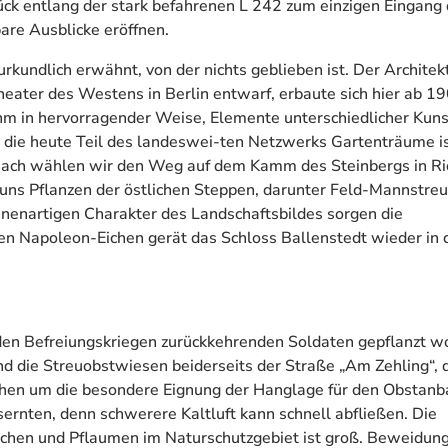
tück entlang der stark befahrenen L 242 zum einzigen Eingang 
are Ausblicke eröffnen.
rkundlich erwähnt, von der nichts geblieben ist. Der Architek
ter des Westens in Berlin entwarf, erbaute sich hier ab 1
hm in hervorragender Weise, Elemente unterschiedlicher Kuns
die heute Teil des landeswei-ten Netzwerks Gartenträume is
anach wählen wir den Weg auf dem Kamm des Steinbergs in Ri
ns Pflanzen der östlichen Steppen, darunter Feld-Mannstreu
nenartigen Charakter des Landschaftsbildes sorgen die
en Napoleon-Eichen gerät das Schloss Ballenstedt wieder in 
en Befreiungskriegen zurückkehrenden Soldaten gepflanzt w
nd die Streuobstwiesen beiderseits der Straße „Am Zehling“, 
chen um die besondere Eignung der Hanglage für den Obstanb
sernten, denn schwerere Kaltluft kann schnell abfließen. Die
rschen und Pflaumen im Naturschutzgebiet ist groß. Beweidun