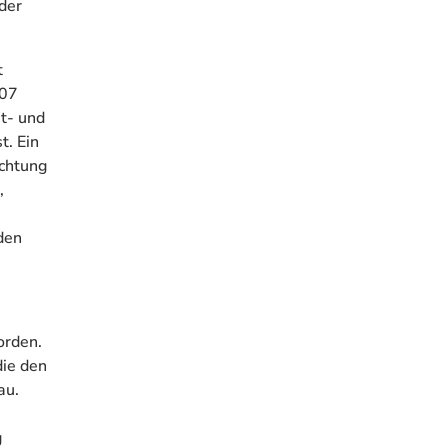
der
t
907
t- und
t. Ein
chtung
,
den
orden.
die den
au.
g