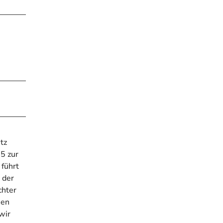
tz
85 zur
führt
 der
chter
men
wir