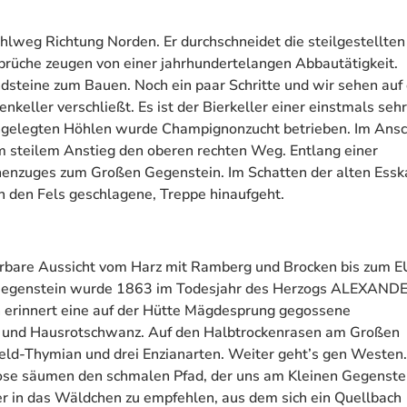
hlweg Richtung Norden. Er durchschneidet die steilgestellten
brüche zeugen von einer jahrhundertelangen Abbautätigkeit.
steine zum Bauen. Noch ein paar Schritte und wir sehen auf 
nkeller verschließt. Es ist der Bierkeller einer einstmals sehr
 angelegten Höhlen wurde Champignonzucht betrieben. Im Ans
 steilem Anstieg den oberen rechten Weg. Entlang einer
enzuges zum Großen Gegenstein. Im Schatten der alten Essk
n den Fels geschlagene, Treppe hinaufgeht.
erbare Aussicht vom Harz mit Ramberg und Brocken bis zum E
m Gegenstein wurde 1863 im Todesjahr des Herzogs ALEXAND
innert eine auf der Hütte Mägdesprung gegossene
ke und Hausrotschwanz. Auf den Halbtrockenrasen am Großen
eld-Thymian und drei Enzianarten. Weiter geht’s gen Westen.
ose säumen den schmalen Pfad, der uns am Kleinen Gegenste
her in das Wäldchen zu empfehlen, aus dem sich ein Quellbach