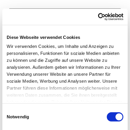
Anreise & Parken
Anfahrt
Ortsausgang Walkenried Richtung Wiedigshof
Diese Webseite verwendet Cookies
Wir verwenden Cookies, um Inhalte und Anzeigen zu
Parken
personalisieren, Funktionen für soziale Medien anbieten
Großparkplatz Kloster Walkenried
zu können und die Zugriffe auf unsere Website zu
analysieren. Außerdem geben wir Informationen zu Ihrer
Öffentliche Verkehrsmittel
Verwendung unserer Website an unsere Partner für
soziale Medien, Werbung und Analysen weiter. Unsere
Bus 470, 472 - Haltestelle Bahnhof oder Grundschule
Partner führen diese Informationen möglicherweise mit
Fußweg vorbei am Kloster ca. 15 Minuten
weiteren Daten zusammen, die Sie ihnen bereitgestellt
haben oder die sie im Rahmen Ihrer Nutzung der Dienste
gesammelt haben. Sie geben Einwilligung zu unseren
Autor:in
E
Cookies, wenn Sie unsere Webseite weiterhin nutzen.
Notwendig
i
Tourist-Info Walkenried
n