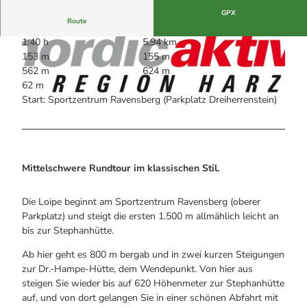
Alle Infos auf einen Blick
Bogenschiessen in Hohegeiss
Webcams
GPX
Noch lange nicht Schicht im Schacht
Route
Informationen für Gastgeberinnen
Die Eisflüsterer: Harzer Falken
Webcams
1:40 h
5,94 km
Kulinarik
Wanderführer Jörg Kühnhold
153 m
155 m
Einkaufen
562 m
624 m
62 m
Start: Sportzentrum Ravensberg (Parkplatz Dreiherrenstein)
© Karen Ruppelt
© DSV
Mittelschwere Rundtour im klassischen Stil.
Die Loipe beginnt am Sportzentrum Ravensberg (oberer
Parkplatz) und steigt die ersten 1.500 m allmählich leicht an
bis zur Stephanhütte.
Ab hier geht es 800 m bergab und in zwei kurzen Steigungen
zur Dr.-Hampe-Hütte, dem Wendepunkt. Von hier aus
steigen Sie wieder bis auf 620 Höhenmeter zur Stephanhütte
auf, und von dort gelangen Sie in einer schönen Abfahrt mit