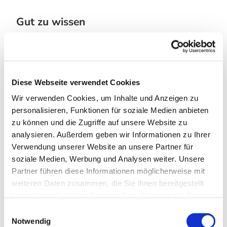
Gut zu wissen
Beste Jahreszeit
geeignet
wetterabhängig
Diese Webseite verwendet Cookies
Jan
Feb
Mär
Apr
Mai
Jun
Jul
Wir verwenden Cookies, um Inhalte und Anzeigen zu
personalisieren, Funktionen für soziale Medien anbieten
Aug
Sep
Okt
Nov
Dez
zu können und die Zugriffe auf unsere Website zu
analysieren. Außerdem geben wir Informationen zu Ihrer
Weitere Infos / Links
Verwendung unserer Website an unsere Partner für
soziale Medien, Werbung und Analysen weiter. Unsere
Tourist-Information Bad Sachsa
Partner führen diese Informationen möglicherweise mit
Am Kurpark 6
weiteren Daten zusammen, die Sie ihnen bereitgestellt
37441 Bad Sachsa
Tel. 05523 474990
haben oder die sie im Rahmen Ihrer Nutzung der Dienste
info@bad-sachsa-urlaub.de
gesammelt haben. Sie geben Einwilligung zu unseren
E
Cookies, wenn Sie unsere Webseite weiterhin nutzen.
Notwendig
i
www.bad-sachsa.de