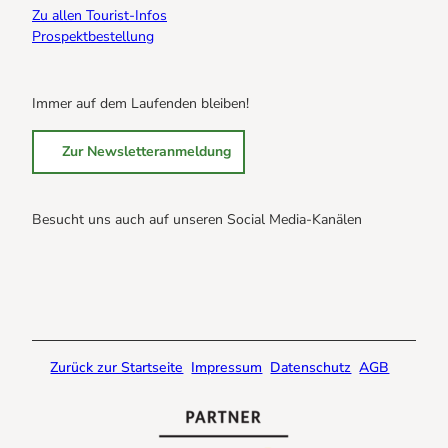
Zu allen Tourist-Infos
Prospektbestellung
Immer auf dem Laufenden bleiben!
Zur Newsletteranmeldung
Besucht uns auch auf unseren Social Media-Kanälen
B
B
B
r
r
r
a
a
a
u
u
u
n
n
n
Zurück zur Startseite
Impressum
Datenschutz
AGB
l
l
l
a
a
a
g
g
g
e
e
e