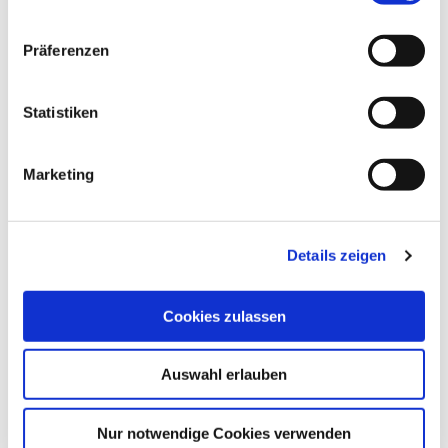
n
w
Präferenzen
Autor:in
i
Harzer Tourismusverband
l
l
Statistiken
Organisation
i
g
Harz: Magische Gebirgswelt
Marketing
u
n
Lizenz (Stammdaten)
g
Details zeigen
s
a
u
Cookies zulassen
s
w
Auswahl erlauben
a
In der Nähe
Auf der Karte anschauen
h
l
Nur notwendige Cookies verwenden