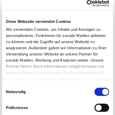
Weitere Infos / Links
Tourist-Information Bad Grund
im Gesundheitszentrum
Diese Webseite verwendet Cookies
Elisabethstraße 1
Wir verwenden Cookies, um Inhalte und Anzeigen zu
37539 Bad Grund
personalisieren, Funktionen für soziale Medien anbieten
Tel. 05327 700710
info@bad-grund.de
zu können und die Zugriffe auf unsere Website zu
www.bad-grund.de
analysieren. Außerdem geben wir Informationen zu Ihrer
Verwendung unserer Website an unsere Partner für
soziale Medien, Werbung und Analysen weiter. Unsere
Autor:in
Partner führen diese Informationen möglicherweise mit
Harzer Tourismusverband
weiteren Daten zusammen, die Sie ihnen bereitgestellt
haben oder die sie im Rahmen Ihrer Nutzung der Dienste
Organisation
gesammelt haben. Sie geben Einwilligung zu unseren
E
Harz: Magische Gebirgswelt
Cookies, wenn Sie unsere Webseite weiterhin nutzen.
Notwendig
i
n
Lizenz (Stammdaten)
w
Präferenzen
i