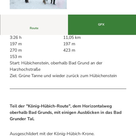
Alle Infos auf einen Blick
Bogenschiessen in Hohegeiss
Webcams
Noch lange nicht Schicht im Schacht
W
Informationen für Gastgeberinnen
Die Eisflüsterer: Harzer Falken
Webcams
i
Kulinarik
Wanderführer Jörg Kühnhold
n
GPX
Einkaufen
Route
t
3:26 h
11,05 km
e
197 m
197 m
r
270 m
423 m
w
153 m
a
Start: Hübichenstein, oberhalb Bad Grund an der
n
Harzhochstraße
d
Ziel: Grüne Tanne und wieder zurück zum Hübichenstein
e
r
n
i
n
Teil der "König-Hübich-Route", dem Horizontalweg
B
oberhalb Bad Grunds, mit einigen Ausblicken in das Bad
a
Grunder Tal.
d
G
r
Ausgeschildert mit der König-Hübich-Krone.