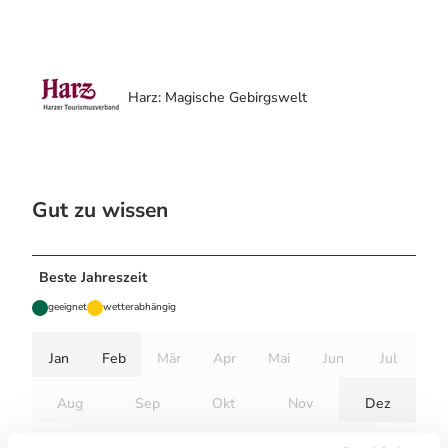
u
n
d
Harz: Magische Gebirgswelt
Gut zu wissen
Beste Jahreszeit
geeignet
wetterabhängig
Jan
Feb
Mär
Apr
Mai
Jun
Jul
Aug
Sep
Okt
Nov
Dez