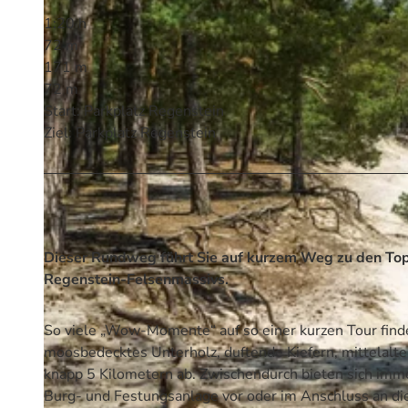
1:20 h
72 m
171 m
72 m
Start: Parkplatz Regenstein
Ziel: Parkplatz Regenstein
Dieser Rundweg führt Sie auf kurzem Weg zu den To
Regenstein-Felsenmassivs.
So viele „Wow-Momente“ auf so einer kurzen Tour finde
moosbedecktes Unterholz, duftende Kiefern, mittelalte
knapp 5 Kilometern ab. Zwischendurch bieten sich imm
Burg- und Festungsanlage vor oder im Anschluss an di