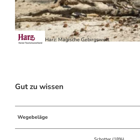
© Touristinformation Blankenburg, Harz: Magische Gebirgswelt
Harz: Magische Gebirgswelt
© Marko Sandro Schüren, Harz: Magische Gebirgswelt
Gut zu wissen
Wegebeläge
Schotter (18%)