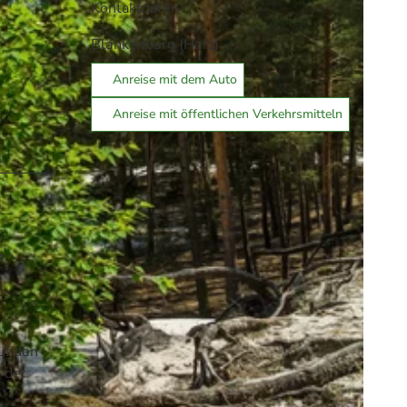
Kontaktdaten
Blankenburg (Harz)
Anreise mit dem Auto
Anreise mit öffentlichen Verkehrsmitteln
n
uf den
 der