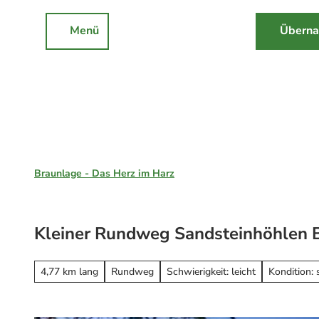
Z
u
Menü
Überna
Rathaus
Events
Suche
m
I
n
h
a
l
Braunlage, St. Andreasberg & Hohegeiß
t
Braunlage - Das Herz im Harz
Unsere Region
Braunlage
Kleiner Rundweg Sandsteinhöhlen 
Sankt Andreasberg
Erleben
Hohegeiß
Alle Erlebnisse
4,77 km lang
Rundweg
Schwierigkeit: leicht
Kondition: 
Nationalpark Harz
Wandern
Online-Buchung
Mountainbiken
Online buchen