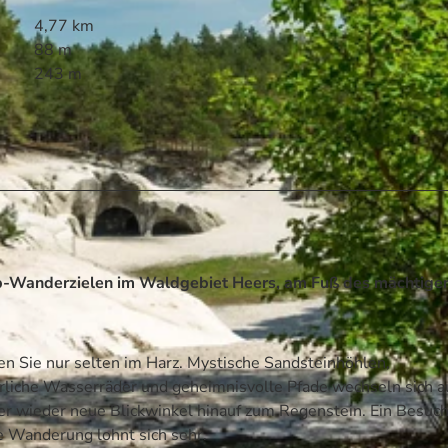
4,77 km
88 m
243 m
p-Wanderzielen im Waldgebiet Heers, am Fuß des mächtige
n Sie nur selten im Harz. Mystische Sandsteinhöhlen,
rliche Wasserräder und geheimnisvolle Pfade wechseln sich a
er wieder neue Blickwinkel hinauf zum Regenstein. Ein Besuch
e Wanderung lohnt sich sehr.