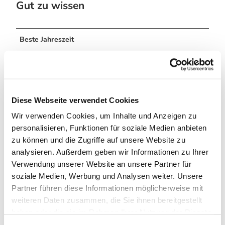
Gut zu wissen
Beste Jahreszeit
geeignet
wetterabhängig
Jan
Feb
Mär
Apr
Mai
Jun
Jul
Diese Webseite verwendet Cookies
Aug
Sep
Okt
Nov
Dez
Wir verwenden Cookies, um Inhalte und Anzeigen zu
personalisieren, Funktionen für soziale Medien anbieten
Weitere Infos / Links
zu können und die Zugriffe auf unsere Website zu
analysieren. Außerdem geben wir Informationen zu Ihrer
Tourist-Information Braunlage
Elbingeröder Straße 17
Verwendung unserer Website an unsere Partner für
38700 Braunlage
soziale Medien, Werbung und Analysen weiter. Unsere
Tel. 05520 93070
Partner führen diese Informationen möglicherweise mit
tourist-info@braunlage.de
weiteren Daten zusammen, die Sie ihnen bereitgestellt
www.braunlage.de
haben oder die sie im Rahmen Ihrer Nutzung der Dienste
gesammelt haben. Sie geben Einwilligung zu unseren