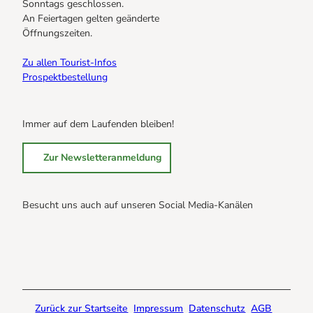
Sonntags geschlossen.
An Feiertagen gelten geänderte
Öffnungszeiten.
Zu allen Tourist-Infos
Prospektbestellung
Immer auf dem Laufenden bleiben!
Zur Newsletteranmeldung
Besucht uns auch auf unseren Social Media-Kanälen
B
B
B
r
r
r
a
a
a
u
u
u
n
n
n
Zurück zur Startseite
Impressum
Datenschutz
AGB