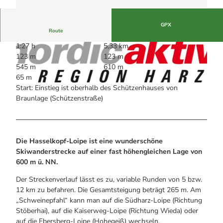
Alle Infos auf einen Blick
Bogenschiessen in Hohegeiss
Webcams
Noch lange nicht Schicht im Schacht
Informationen für Gastgeberinnen
Die Eisflüsterer: Harzer Falken
GPX
Webcams
Kulinarik
Route
Wanderführer Jörg Kühnhold
Einkaufen
1:27 h
5,33 km
123 m
123 m
545 m
610 m
65 m
Start: Einstieg ist oberhalb des Schützenhauses von
Braunlage (Schützenstraße)
© Nordstadtlicht
© Andreas Lehmberg, DSV
Die Hasselkopf-Loipe ist eine wunderschöne
Skiwanderstrecke auf einer fast höhengleichen Lage von
600 m ü. NN.
Der Streckenverlauf lässt es zu, variable Runden von 5 bzw.
12 km zu befahren. Die Gesamtsteigung beträgt 265 m. Am
„Schweinepfahl“ kann man auf die Südharz-Loipe (Richtung
Stöberhai), auf die Kaiserweg-Loipe (Richtung Wieda) oder
auf die Ebersberg-Loipe (Hohegeiß) wechseln.