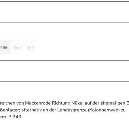
Okt
Nov
Dez
rreichen von Mackenrode Richtung Nüxei auf der ehemaligen 
ßenlager; alternativ an der Landesgrenze (Kolonnenweg) zu
hem. B 243