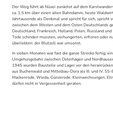
Der Weg führt ab Nüxei zunächst auf dem Karstwander
ca. 1,5 km über einen alten Bahndamm, heute Waldwirt
Jahrtausende als Denkmal und spricht für sich, spricht 
zwischen dem Westen und dem Osten Deutschlands gero
Deutschland, Frankreich, Holland, Polen, Russland und
Tode schinden mussten, verhungerten, erfroren oder 
überlebten: der Blutzoll war umsonst.
In sieben Monaten war fast die ganze Strecke fertig; e
Umgehungsbahn zwischen Osterhagen und Nordhausen. D
1945 wurden Baustelle und Lager vor den heranrückend
aus Buchenwald und Mittelbau-Dora als III. und IV. SS
Mackenrode, Wieda, Günzerode, Kleinwechsungen, Ellric
dürfen nicht in Vergessenheit geraten.