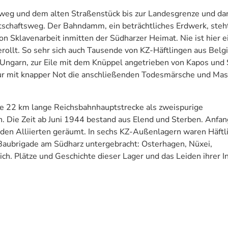
weg und dem alten Straßenstück bis zur Landesgrenze und da
schaftsweg. Der Bahndamm, ein beträchtliches Erdwerk, steht
von Sklavenarbeit inmitten der Südharzer Heimat. Nie ist hier e
llt. So sehr sich auch Tausende von KZ-Häftlingen aus Belgi
 Ungarn, zur Eile mit dem Knüppel angetrieben von Kapos und 
nur mit knapper Not die anschließenden Todesmärsche und Ma
ine 22 km lange Reichsbahnhauptstrecke als zweispurige
ie Zeit ab Juni 1944 bestand aus Elend und Sterben. Anfan
en Alliierten geräumt. In sechs KZ-Außenlagern waren Häftl
-Baubrigade am Südharz untergebracht: Osterhagen, Nüxei,
h. Plätze und Geschichte dieser Lager und das Leiden ihrer I