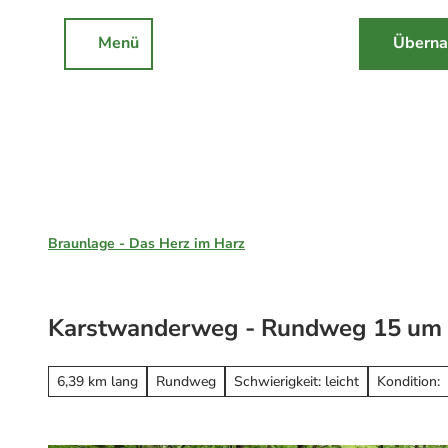
Z
u
Menü
Überna
Rathaus
Events
Suche
m
I
n
h
a
l
Braunlage, St. Andreasberg & Hohegeiß
t
Braunlage - Das Herz im Harz
Unsere Region
Braunlage
Karstwanderweg - Rundweg 15 um 
Sankt Andreasberg
Erleben
Hohegeiß
Alle Erlebnisse
6,39 km lang
Rundweg
Schwierigkeit: leicht
Kondition:
Nationalpark Harz
Wandern
Online-Buchung
Mountainbiken
Online buchen