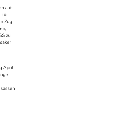
nn auf
 für
in Zug
en,
SS zu
ssaker
g April
inge
nsassen