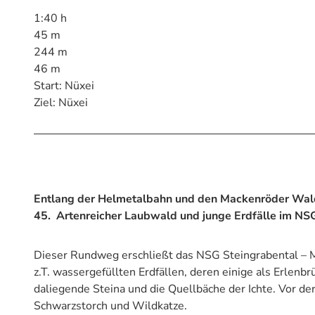
1:40 h
45 m
244 m
46 m
Start: Nüxei
Ziel: Nüxei
Entlang der Helmetalbahn und den Mackenröder Wald
45. Artenreicher Laubwald und junge Erdfälle im NS
Dieser Rundweg erschließt das NSG Steingrabental – M
z.T. wassergefüllten Erdfällen, deren einige als Erlenb
daliegende Steina und die Quellbäche der Ichte. Vor de
Schwarzstorch und Wildkatze.