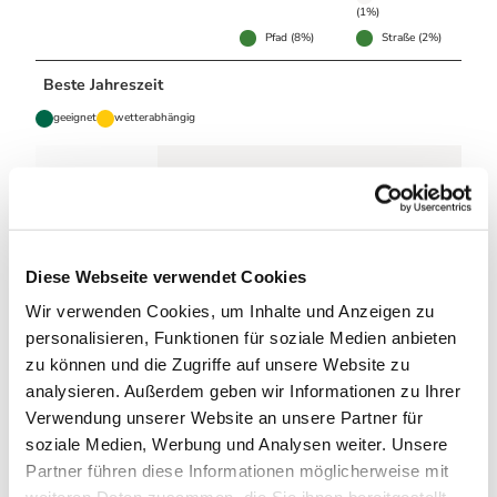
(1%)
Pfad (8%)
Straße (2%)
Beste Jahreszeit
geeignet
wetterabhängig
Jan
Feb
Mär
Apr
Mai
Jun
Jul
Aug
Sep
Okt
Nov
Dez
Diese Webseite verwendet Cookies
Autor:in
Wir verwenden Cookies, um Inhalte und Anzeigen zu
Harzer Klöster
personalisieren, Funktionen für soziale Medien anbieten
zu können und die Zugriffe auf unsere Website zu
Organisation
analysieren. Außerdem geben wir Informationen zu Ihrer
Harz: Magische Gebirgswelt
Verwendung unserer Website an unsere Partner für
soziale Medien, Werbung und Analysen weiter. Unsere
Lizenz (Stammdaten)
Partner führen diese Informationen möglicherweise mit