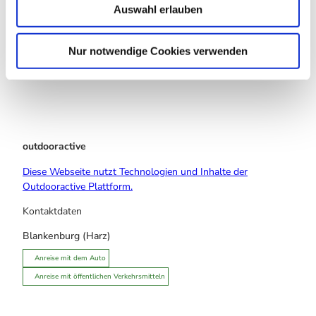
In der Nähe
Auswahl erlauben
Auf der Karte anschauen
a
h
l
Nur notwendige Cookies verwenden
Touren
outdooractive
Diese Webseite nutzt Technologien und Inhalte der
Outdooractive Plattform.
Kontaktdaten
Blankenburg (Harz)
Anreise mit dem Auto
Anreise mit öffentlichen Verkehrsmitteln