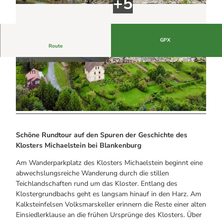
Alle Infos auf einen Blick
Bogenschiessen in Hohegeiss
Webcams
Noch lange nicht Schicht im Schacht
Informationen für Gastgeberinnen
Die Eisflüsterer: Harzer Falken
Webcams
Kulinarik
Wanderführer Jörg Kühnhold
GPX
Einkaufen
Route
4:30 h
16,52 km
© Harzer Klöster, Harz: Magische Gebirgswelt
© Harzer Klöster, Harz: Magische Gebirgswelt
266 m
267 m
221 m
469 m
248 m
© Kulturstiftung Sachsen-Anhalt, Kulturstiftung Sachsen-Anhalt
Schöne Rundtour auf den Spuren der Geschichte des
Klosters Michaelstein bei Blankenburg
Am Wanderparkplatz des Klosters Michaelstein beginnt eine
abwechslungsreiche Wanderung durch die stillen
Teichlandschaften rund um das Kloster. Entlang des
Klostergrundbachs geht es langsam hinauf in den Harz. Am
Kalksteinfelsen Volksmarskeller erinnern die Reste einer alten
Einsiedlerklause an die frühen Ursprünge des Klosters. Über