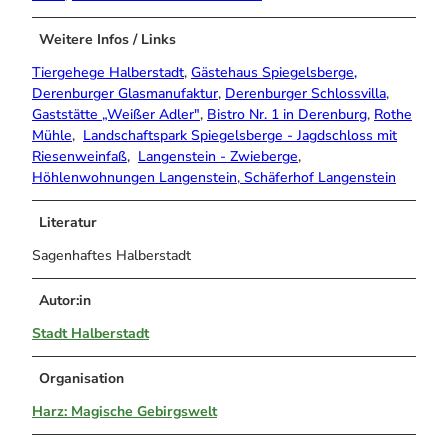
Weitere Infos / Links
Tiergehege Halberstadt
,
Gästehaus Spiegelsberge,
Derenburger Glasmanufaktur
,
Derenburger Schlossvilla
,
Gaststätte „Weißer Adler"
,
Bistro Nr. 1 in Derenburg
,
Rothe
Mühle
,
Landschaftspark Spiegelsberge - Jagdschloss mit
Riesenweinfaß
,
Langenstein - Zwieberge
,
Höhlenwohnungen Langenstein
,
Schäferhof Langenstein
Literatur
Sagenhaftes Halberstadt
Autor:in
Stadt Halberstadt
Organisation
Harz: Magische Gebirgswelt