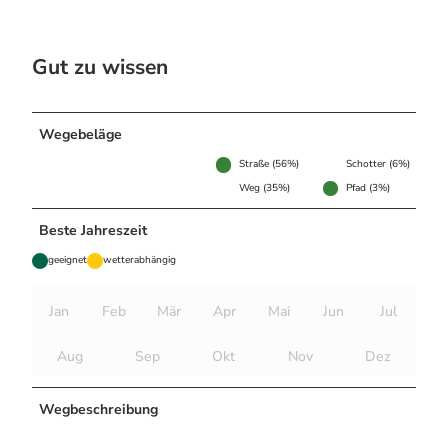
Gut zu wissen
Wegebeläge
Straße (56%)
Schotter (6%)
Weg (35%)
Pfad (3%)
Beste Jahreszeit
geeignet
wetterabhängig
Jan
Feb
Mär
Apr
Mai
Jun
Jul
Aug
Sep
Okt
Nov
Dez
Wegbeschreibung