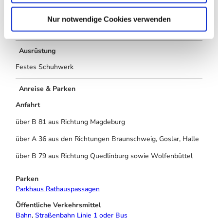
h
— Radweg Auf diesem geht es nach Halberstadt.
l
Nur notwendige Cookies verwenden
Streckenlänge: 5 km
Ausrüstung
Festes Schuhwerk
Anreise & Parken
Anfahrt
über B 81 aus Richtung Magdeburg
über A 36 aus den Richtungen Braunschweig, Goslar, Halle
über B 79 aus Richtung Quedlinburg sowie Wolfenbüttel
Parken
Parkhaus Rathauspassagen
Öffentliche Verkehrsmittel
Bahn
,
Straßenbahn Linie 1 oder Bus