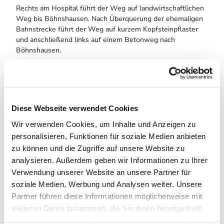
Rechts am Hospital führt der Weg auf landwirtschaftlichen
Weg bis Böhnshausen. Nach Überquerung der ehemaligen
Bahnstrecke führt der Weg auf kurzem Kopfsteinpflaster
und anschließend links auf einem Betonweg nach
Böhnshausen.
Streckenlänge: 4 km
Wegbeschreibung: 200 m asphaltiert, 200 m
Kopfsteinpflaster, der Rest Betonweg
Diese Webseite verwendet Cookies
Von Böhnshausen nach Langenstein
Wir verwenden Cookies, um Inhalte und Anzeigen zu
Streckenlänge: 2 km
personalisieren, Funktionen für soziale Medien anbieten
Die Strecke verläuft auf der L 1323 Die Straße ist
zu können und die Zugriffe auf unsere Website zu
asphaltiert aber reparaturbedürftig. Sie ist für den LKW —
analysieren. Außerdem geben wir Informationen zu Ihrer
Verkehr gesperrt.
Verwendung unserer Website an unsere Partner für
soziale Medien, Werbung und Analysen weiter. Unsere
Sehenswürdigkeiten in Langenstein:
Partner führen diese Informationen möglicherweise mit
Altenburg mit Höhlenwohnung, Gutspark mit Schloss und
Ybbsitzbrücke. Schäferhof, Höhlenwohnungen
weiteren Daten zusammen, die Sie ihnen bereitgestellt
haben oder die sie im Rahmen Ihrer Nutzung der Dienste