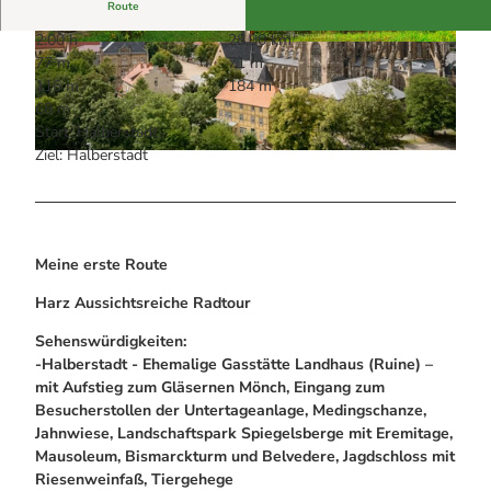
Alle Infos auf einen Blick
Bogenschiessen in Hohegeiss
Route
Webcams
Noch lange nicht Schicht im Schacht
2:00 h
28,90 km
Informationen für Gastgeberinnen
Die Eisflüsterer: Harzer Falken
© Stadt Halberstadt, Harz: Magische Gebirgswe
© Stadt Halberstadt, Harz: Magische Gebirgswe
77 m
71 m
Webcams
lt
lt
Kulinarik
Wanderführer Jörg Kühnhold
116 m
184 m
Einkaufen
68 m
Start: Halberstadt
Ziel: Halberstadt
© Stadt Halberstadt, Harz: Magische Gebirgswelt
Meine erste Route
Harz Aussichtsreiche Radtour
Sehenswürdigkeiten:
-Halberstadt - Ehemalige Gasstätte Landhaus (Ruine) –
mit Aufstieg zum Gläsernen Mönch, Eingang zum
Besucherstollen der Untertageanlage, Medingschanze,
Jahnwiese, Landschaftspark Spiegelsberge mit Eremitage,
Mausoleum, Bismarckturm und Belvedere, Jagdschloss mit
Riesenweinfaß, Tiergehege