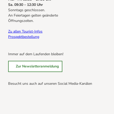
Sa. 09:30 – 12:30 Uhr
Sonntags geschlossen.
An Feiertagen gelten geänderte
Öffnungszeiten.
Zu allen Tourist-Infos
Prospektbestellung
Immer auf dem Laufenden bleiben!
Zur Newsletteranmeldung
Besucht uns auch auf unseren Social Media-Kanälen
B
B
B
r
r
r
a
a
a
u
u
u