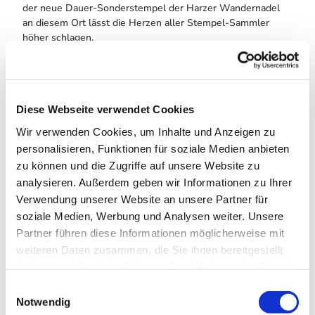
der neue Dauer-Sonderstempel der Harzer Wandernadel
an diesem Ort lässt die Herzen aller Stempel-Sammler
höher schlagen.
Frisch ausgeruht führt Sie die Wanderung weiter über das
Tischlertal hinauf bis zum Dammgraben. Der Graben ist
Bestandteil der "Oberharzer Wasserwirtschaft", des
historischen Energieversorgungssystems des Oberharzer
Diese Webseite verwendet Cookies
Bergbaus, das bereits seit 2010 UNESCO Weltkulturerbe
Wir verwenden Cookies, um Inhalte und Anzeigen zu
ist. Parallel zur Landstraße nach Torfhaus wandern Sie
personalisieren, Funktionen für soziale Medien anbieten
weiter auf einem Waldweg bis zu Hedwigsblick und
überqueren die Grenze hoch hinauf in den Nationalpark
zu können und die Zugriffe auf unsere Website zu
Harz.
analysieren. Außerdem geben wir Informationen zu Ihrer
Verwendung unserer Website an unsere Partner für
Nach der Überquerung der Torfhaus-Straße wandern Sie
soziale Medien, Werbung und Analysen weiter. Unsere
über einen mystischen Weg, der mit Wurzeln, kleinen
Partner führen diese Informationen möglicherweise mit
Mooranteilen und Felsen am Wegesrand gesäumt ist, vorbei
am Skilift „Großer Torfhauslift“, dem Parkplatz Am
weiteren Daten zusammen, die Sie ihnen bereitgestellt
Rinderkopf und der Jugendherberge bis Sie in die Ortsmitte
haben oder die sie im Rahmen Ihrer Nutzung der Dienste
von Torfhaus gelangen.
gesammelt haben. Sie geben Einwilligung zu unseren
E
Cookies, wenn Sie unsere Webseite weiterhin nutzen.
Notwendig
Von hier aus steigen Sie in den zweiten Teil des
i