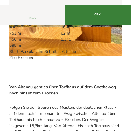
Alle Infos auf einen Blick
Bogenschiessen in Hohegeiss
Webcams
Noch lange nicht Schicht im Schacht
Informationen für Gastgeberinnen
Die Eisflüsterer: Harzer Falken
GPX
Webcams
Kulinarik
Route
Wanderführer Jörg Kühnhold
Einkaufen
4:45 h
16,41 km
© Fotoweberei & Schloß Wernigerode GmbH,
© O. Eggert, Nationalpark Harz
751 m
62 m
Harz: Magische Gebirgswelt |
CC-BY-SA
456 m
1.141 m
685 m
Start: Parkplatz im Schultal, Altenau
Ziel: Brocken
© Tourist-Informationen Oberharz, Harz: Magische Gebirgswelt
Von Altenau geht es über Torfhaus auf dem Goetheweg
hoch hinauf zum Brocken.
Folgen Sie den Spuren des Meisters der deutschen Klassik
auf dem nach ihm benannten Weg zwischen Altenau über
Torfhaus bis hoch hinauf zum Brocken. Der Weg ist
insgesamt 16,3km lang. Von Altenau bis nach Torfhaus sind