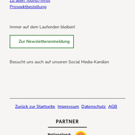
Zu allen Tourist-Infos
Prospektbestellung
Immer auf dem Laufenden bleiben!
Zur Newsletteranmeldung
Besucht uns auch auf unseren Social Media-Kanälen
B
B
B
r
r
r
a
a
a
u
u
u
n
n
n
Zurück zur Startseite
Impressum
Datenschutz
AGB
l
l
l
a
a
a
g
g
g
e
e
e
@
@
@