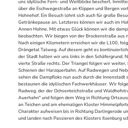
uns idyllische Fern- und Weitblicke beschert. Inmitt
über die Eschwegestraße an Klippen und Bergen vo
Hohnehof. Ein Besuch lohnt sich auch für große Besu
Getränkepause an. Letzteres können wir auch im Ho
Annen Hohne. Mit etwas Glück können wir die dam
beobachten. Wir biegen von der Brockenstraße aus nac
Nach einigen Kilometern erreichen wir die L100, folg
Drängetal Talweg. Auf diesem geht es kontinuierli
der Stadt halten wir uns links in den Schäfergrund.
vierte Straße rechts. Der Triangel folgen wir weiter
Schienen der Harzquerbahn. Auf Radwegen und Nebe
sehen die Dampfloks nun auch durch die Innenstadt
bestaunen die idyllischen Fachwerkhäuser. Wir folg
Radweg, der der Ochsenteichstraße und Waldhofstra
Auerhahn" und folgen dem Weg in Richtung Ortsaus
an Teichen und am ehemaligen Kloster Himmelpforte 
Charakter aufweisen bis in Richtung Darlingerode u
und landen nach Passieren des Klosters Ilsenburg s