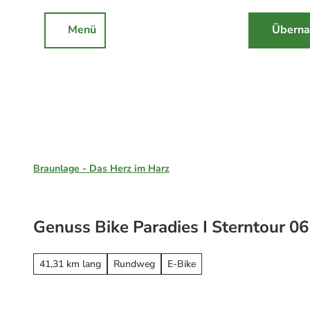
Z
u
Menü
Überna
Rathaus
Events
Suche
m
I
n
h
a
l
Braunlage, St. Andreasberg & Hohegeiß
t
Braunlage - Das Herz im Harz
Unsere Region
Braunlage
Genuss Bike Paradies I Sterntour 06
Sankt Andreasberg
Erleben
Hohegeiß
Alle Erlebnisse
41,31 km lang
Rundweg
E-Bike
Nationalpark Harz
Wandern
Online-Buchung
Mountainbiken
Online buchen