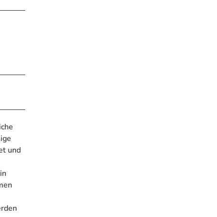
iche
nige
et und
in
mmen
erden