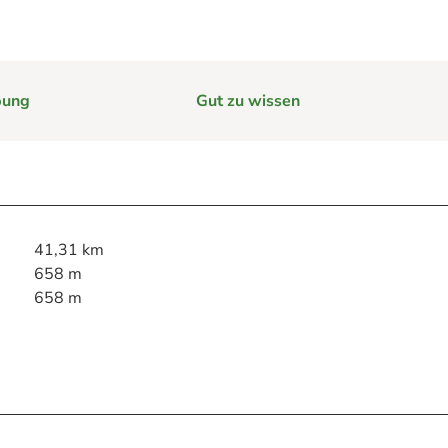
e
bung
Gut zu wissen
im Harz hilft
rg im Harz
Webcams
41,31 km
658 m
658 m