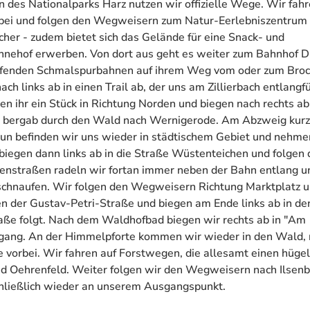
en des Nationalparks Harz nutzen wir offizielle Wege. Wir fah
rbei und folgen den Wegweisern zum Natur-Eerlebniszentrum
cher - zudem bietet sich das Gelände für eine Snack- und
hnehof erwerben. Von dort aus geht es weiter zum Bahnhof D
pfenden Schmalspurbahnen auf ihrem Weg vom oder zum Bro
h links ab in einen Trail ab, der uns am Zillierbach entlangfü
en ihr ein Stück in Richtung Norden und biegen nach rechts ab
ch bergab durch den Wald nach Wernigerode. Am Abzweig kurz
 Nun befinden wir uns wieder in städtischem Gebiet und nehme
, biegen dann links ab in die Straße Wüstenteichen und folgen
nstraßen radeln wir fortan immer neben der Bahn entlang u
 schnaufen. Wir folgen den Wegweisern Richtung Marktplatz 
en der Gustav-Petri-Straße und biegen am Ende links ab in de
ße folgt. Nach dem Waldhofbad biegen wir rechts ab in "Am
gang. An der Himmelpforte kommen wir wieder in den Wald, 
vorbei. Wir fahren auf Forstwegen, die allesamt einen hüge
nd Oehrenfeld. Weiter folgen wir den Wegweisern nach Ilsen
chließlich wieder an unserem Ausgangspunkt.