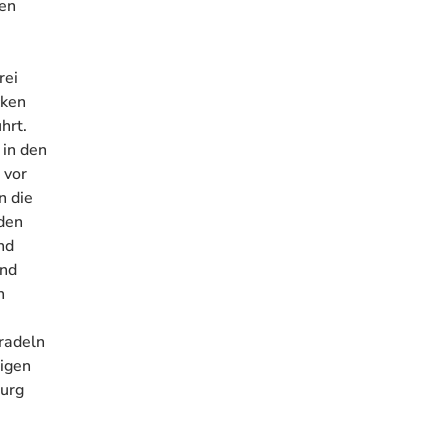
ren
rei
cken
hrt.
 in den
 vor
n die
 den
nd
und
n
radeln
ligen
burg