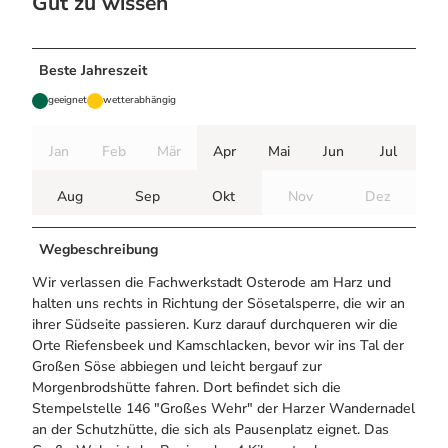
Gut zu wissen
Beste Jahreszeit
geeignet
wetterabhängig
Jan
Feb
Mär
Apr
Mai
Jun
Jul
Aug
Sep
Okt
Nov
Dez
Wegbeschreibung
Wir verlassen die Fachwerkstadt Osterode am Harz und
halten uns rechts in Richtung der Sösetalsperre, die wir an
ihrer Südseite passieren. Kurz darauf durchqueren wir die
Orte Riefensbeek und Kamschlacken, bevor wir ins Tal der
Großen Söse abbiegen und leicht bergauf zur
Morgenbrodshütte fahren. Dort befindet sich die
Stempelstelle 146 "Großes Wehr" der Harzer Wandernadel
an der Schutzhütte, die sich als Pausenplatz eignet. Das