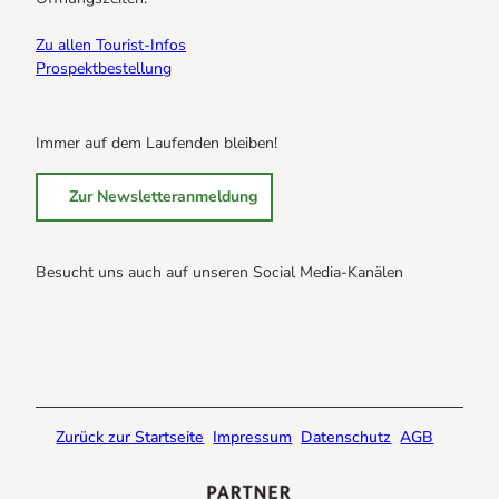
Zu allen Tourist-Infos
Prospektbestellung
Immer auf dem Laufenden bleiben!
Zur Newsletteranmeldung
Besucht uns auch auf unseren Social Media-Kanälen
B
B
B
r
r
r
a
a
a
u
u
u
n
n
n
Zurück zur Startseite
Impressum
Datenschutz
AGB
l
l
l
a
a
a
g
g
g