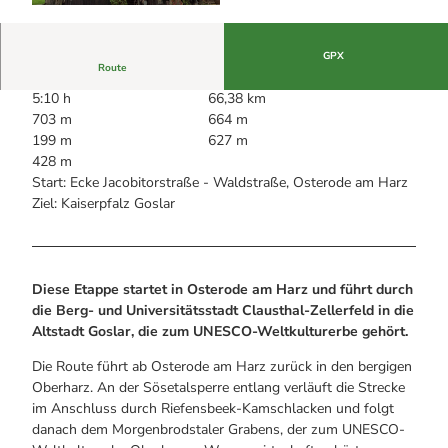
Alle Infos auf einen Blick
Bogenschiessen in Hohegeiss
© Benjamin Fröhlich, Tim Schenkel |
CC-BY
Webcams
Noch lange nicht Schicht im Schacht
Informationen für Gastgeberinnen
Die Eisflüsterer: Harzer Falken
Webcams
GPX
Kulinarik
Route
Wanderführer Jörg Kühnhold
Einkaufen
5:10 h
66,38 km
703 m
664 m
199 m
627 m
428 m
Start: Ecke Jacobitorstraße - Waldstraße, Osterode am Harz
Ziel: Kaiserpfalz Goslar
Diese Etappe startet in Osterode am Harz und führt durch
die Berg- und Universitätsstadt Clausthal-Zellerfeld in die
Altstadt Goslar, die zum UNESCO-Weltkulturerbe gehört.
Die Route führt ab Osterode am Harz zurück in den bergigen
Oberharz. An der Sösetalsperre entlang verläuft die Strecke
im Anschluss durch Riefensbeek-Kamschlacken und folgt
danach dem Morgenbrodstaler Grabens, der zum UNESCO-