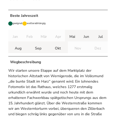
Beste Jahreszeit
geeignet
wetterabhängig
Jan
Feb
Mär
Apr
Mai
Jun
Jul
Aug
Sep
Okt
Nov
Dez
Wegbeschreibung
Wir starten unsere Etappe auf dem Marktplatz der
historischen Altstadt von Wernigerode, die im Volksmund
„die bunte Stadt im Harz“ genannt wird. Ein lohnendes
Fotomotiv ist das Rathaus, welches 1277 erstmalig
urkundlich erwähnt wurde und noch heute mit dem
erhaltenen Fachwerkbau spätgotischen Ursprungs aus dem
15. Jahrhundert glänzt. Über die Westernstraße kommen
wir am Westerntorturm vorbei, überqueren den Zillierbach
und biegen schräg links gegenüber von uns in die Straße