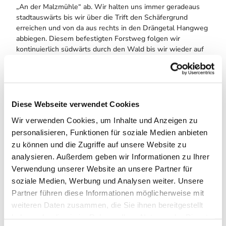
„An der Malzmühle“ ab. Wir halten uns immer geradeaus
stadtauswärts bis wir über die Trift den Schäfergrund
erreichen und von da aus rechts in den Drängetal Hangweg
abbiegen. Diesem befestigten Forstweg folgen wir
kontinuierlich südwärts durch den Wald bis wir wieder auf
den Zillierbach treffen und diesem bis nach Drei Annen
Hohne folgen. Wir fahren direkt am Bahnhof der Harzer
Schmalspurbahn entlang. Hier befindet sich eine Haltestelle
der beliebten Brockenbahn, die sich von hier schnaufend
ihren Weg auf den höchsten Berg Norddeutschlands bahnt
Diese Webseite verwendet Cookies
oder talwärts wieder in Richtung Wernigerode fährt. Mit
Wir verwenden Cookies, um Inhalte und Anzeigen zu
etwas Glück können wir eine der historischen
personalisieren, Funktionen für soziale Medien anbieten
Schmalspurbahnen beobachten. Ein Abstecher zum etwa
zu können und die Zugriffe auf unsere Website zu
800 Meter entfernten Natur-Erlebniszentrum HohneHof mit
Löwenzahn-Entdeckerpfad und kleinem Café lohnt sich. Es
analysieren. Außerdem geben wir Informationen zu Ihrer
bietet Kindern und Erwachsenen zahlreiche Möglichkeiten,
Verwendung unserer Website an unsere Partner für
die Natur zu erleben, zu entdecken und zu genießen. Ein
soziale Medien, Werbung und Analysen weiter. Unsere
Stück folgen wir der L100, bevor wir die Bahnschienen
Partner führen diese Informationen möglicherweise mit
überqueren und nach links in den Sachshäusweg einbiegen.
weiteren Daten zusammen, die Sie ihnen bereitgestellt
Diesem folgen wir bis zur Kreuzung mit der Alten
haben oder die sie im Rahmen Ihrer Nutzung der Dienste
Heerstraße. Hier halten wir uns links und lassen uns vom