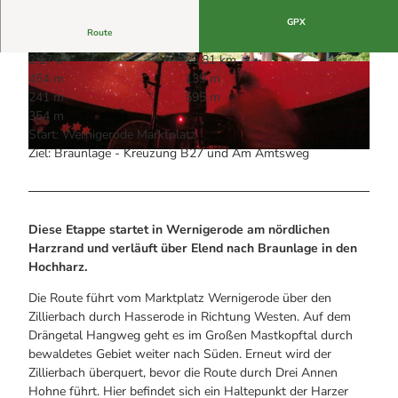
Alle Infos auf einen Blick
Bogenschiessen in Hohegeiss
Webcams
GPX
Noch lange nicht Schicht im Schacht
Route
Informationen für Gastgeberinnen
Die Eisflüsterer: Harzer Falken
Webcams
Kulinarik
2:17 h
23,81 km
Wanderführer Jörg Kühnhold
© U. Lagatz
© I. Nörenberg, Nationalpark Harz |
CC-BY
Einkaufen
454 m
139 m
241 m
595 m
354 m
Start: Wernigerode Marktplatz
Ziel: Braunlage - Kreuzung B27 und Am Amtsweg
© Matthias Berlin, Matthias Bein
Diese Etappe startet in Wernigerode am nördlichen
Harzrand und verläuft über Elend nach Braunlage in den
Hochharz.
Die Route führt vom Marktplatz Wernigerode über den
Zillierbach durch Hasserode in Richtung Westen. Auf dem
Drängetal Hangweg geht es im Großen Mastkopftal durch
bewaldetes Gebiet weiter nach Süden. Erneut wird der
Zillierbach überquert, bevor die Route durch Drei Annen
Hohne führt. Hier befindet sich ein Haltepunkt der Harzer