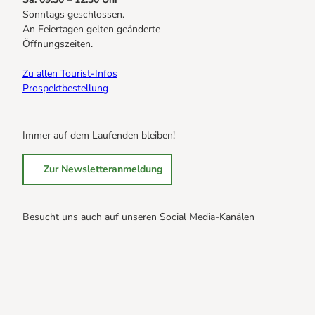
Sonntags geschlossen.
An Feiertagen gelten geänderte
Öffnungszeiten.
Zu allen Tourist-Infos
Prospektbestellung
Immer auf dem Laufenden bleiben!
Zur Newsletteranmeldung
Besucht uns auch auf unseren Social Media-Kanälen
B
B
B
r
r
r
a
a
a
u
u
u
n
n
n