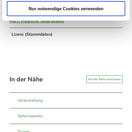
l
Nur notwendige Cookies verwenden
Organisation
Harz: Magische Gebirgswelt
Lizenz (Stammdaten)
In der Nähe
Auf der Karte anschauen
Veranstaltung
Sehenswertes
Touren