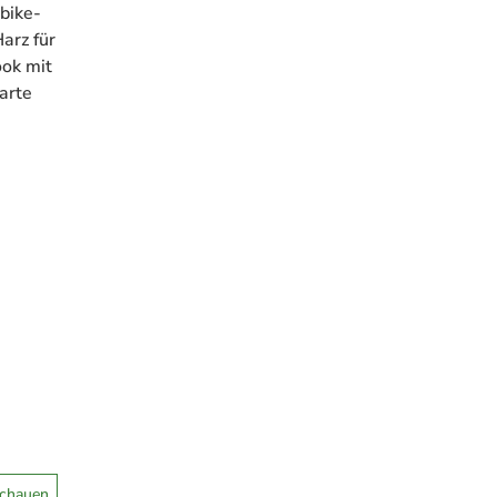
bike-
arz für
ook mit
arte
schauen