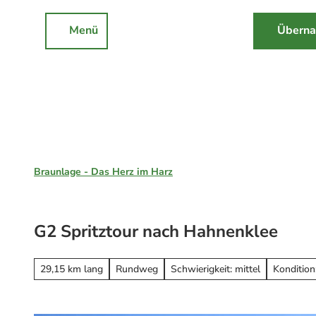
Z
u
Menü
Überna
Rathaus
Events
Suche
m
I
n
h
a
l
Braunlage, St. Andreasberg & Hohegeiß
t
Braunlage - Das Herz im Harz
Unsere Region
Braunlage
G2 Spritztour nach Hahnenklee
Sankt Andreasberg
Erleben
Hohegeiß
Alle Erlebnisse
29,15 km lang
Rundweg
Schwierigkeit: mittel
Kondition:
Nationalpark Harz
Wandern
Online-Buchung
Mountainbiken
Online buchen