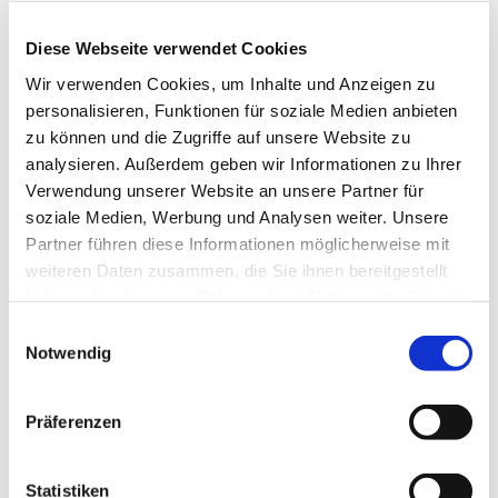
Diese Webseite verwendet Cookies
Weitere Infos / Links
Wir verwenden Cookies, um Inhalte und Anzeigen zu
personalisieren, Funktionen für soziale Medien anbieten
Bodetal-Information Friedrichsbrunn
Hauptstraße 116
zu können und die Zugriffe auf unsere Website zu
06502 Thale OT Friedrichsbrunn
analysieren. Außerdem geben wir Informationen zu Ihrer
Tel. 039487 287
Verwendung unserer Website an unsere Partner für
friedrichsbrunn@bodetal.de
soziale Medien, Werbung und Analysen weiter. Unsere
www.bodetal.de
Partner führen diese Informationen möglicherweise mit
weiteren Daten zusammen, die Sie ihnen bereitgestellt
Autor:in
haben oder die sie im Rahmen Ihrer Nutzung der Dienste
gesammelt haben. Sie geben Einwilligung zu unseren
Harzer Tourismusverband
E
Cookies, wenn Sie unsere Webseite weiterhin nutzen.
Notwendig
i
Organisation
n
w
Harz: Magische Gebirgswelt
Präferenzen
i
l
Lizenz (Stammdaten)
l
Statistiken