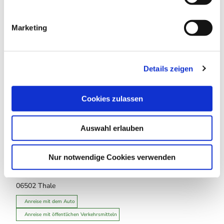
i
g
Marketing
u
n
g
Details zeigen
s
In der Nähe
Auf der Karte anschauen
a
u
Cookies zulassen
s
Touren
w
Auswahl erlauben
a
h
l
Nur notwendige Cookies verwenden
Kontaktdaten
L239
06502
Thale
Anreise mit dem Auto
Anreise mit öffentlichen Verkehrsmitteln