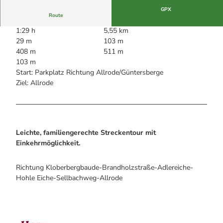
Alle Infos auf einen Blick
Bogenschiessen in Hohegeiss
Webcams
GPX
Noch lange nicht Schicht im Schacht
Route
Informationen für Gastgeberinnen
Die Eisflüsterer: Harzer Falken
Webcams
1:29 h
5,55 km
Kulinarik
Wanderführer Jörg Kühnhold
29 m
103 m
Einkaufen
408 m
511 m
103 m
Start: Parkplatz Richtung Allrode/Güntersberge
Ziel: Allrode
Leichte, familiengerechte Streckentour mit
Einkehrmöglichkeit.
Richtung Kloberbergbaude-Brandholzstraße-Adlereiche-
Hohle Eiche-Sellbachweg-Allrode