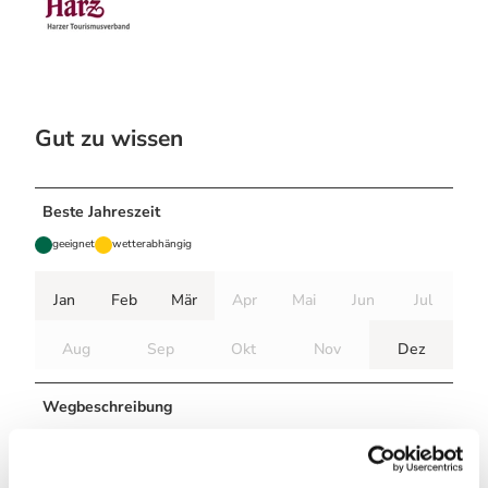
Gut zu wissen
Beste Jahreszeit
geeignet
wetterabhängig
Jan
Feb
Mär
Apr
Mai
Jun
Jul
Aug
Sep
Okt
Nov
Dez
Wegbeschreibung
Richtung Kloberbergbaude-Brandholzstraße-Adlereiche-
Hohle Eiche-Sellbachweg-Allrode