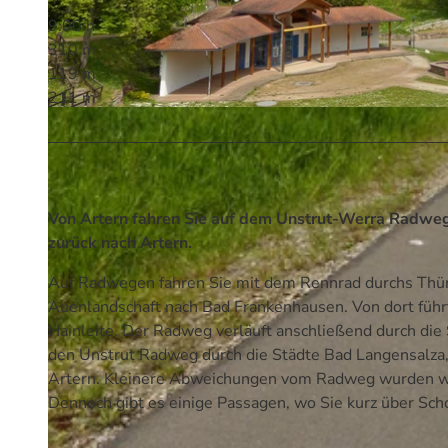
9:00 h
310 m
119 m
211 m
© Volksbank Arena Harz, Harz: Magische Gebirgswelt
Von Artern fahren Sie auf dem Unstrut-Werra Radwe
zurück nach Artern.
Auf Radwegen fahren Sie mit dem Rennrad durchs Thür
Auenlandschaft nach Bad Frankenhausen. Von dort führ
Hainleite. Der Radweg verläuft anschließend durch die
den Unstrut Radweg durch die Städte Bad Langensalza
Artern. Kleinere Abweichungen vom Radweg wurden weg
Dennoch gibt es einige Passagen, wo Sie kurz über Sch