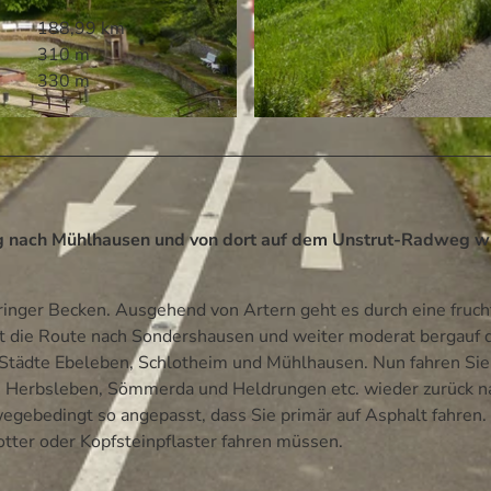
188,99 km
310 m
330 m
© Volksbank Arena Harz, Harzer Tourismusverband e.V.
g nach Mühlhausen und von dort auf dem Unstrut-Radweg w
inger Becken. Ausgehend von Artern geht es durch eine fruch
t die Route nach Sondershausen und weiter moderat bergauf 
 Städte Ebeleben, Schlotheim und Mühlhausen. Nun fahren Sie
, Herbsleben, Sömmerda und Heldrungen etc. wieder zurück n
ebedingt so angepasst, dass Sie primär auf Asphalt fahren.
otter oder Kopfsteinpflaster fahren müssen.