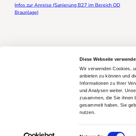
Infos zur Anreise (Sanierung B27 im Bereich OD
Braunlage)
Diese Webseite verwende
Wir verwenden Cookies, um
anbieten zu können und di
Informationen zu Ihrer Ve
und Analysen weiter. Unse
zusammen, die Sie ihnen b
gesammelt haben. Sie gebe
Zurück zur Startseite
Impressum
Datenschutz
AGB
nutzen.
E