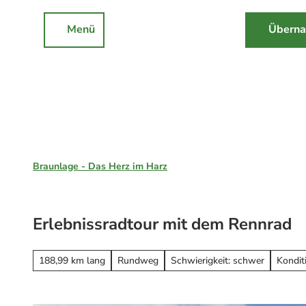
Z
u
Menü
Überna
Rathaus
Events
Suche
m
I
n
h
a
l
Braunlage, St. Andreasberg & Hohegeiß
t
Braunlage - Das Herz im Harz
Unsere Region
Braunlage
Erlebnissradtour mit dem Rennrad
Sankt Andreasberg
Erleben
Hohegeiß
Alle Erlebnisse
188,99 km lang
Rundweg
Schwierigkeit: schwer
Kondit
Nationalpark Harz
Wandern
Online-Buchung
Mountainbiken
Online buchen