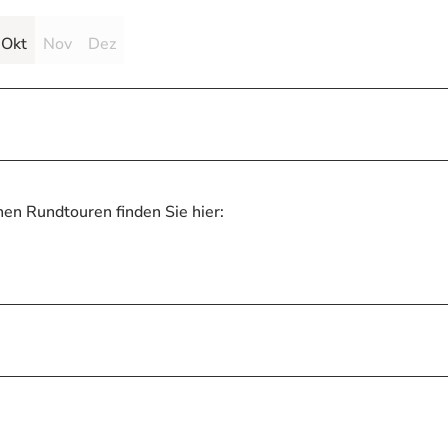
Okt
Nov
Dez
nen Rundtouren finden Sie hier: