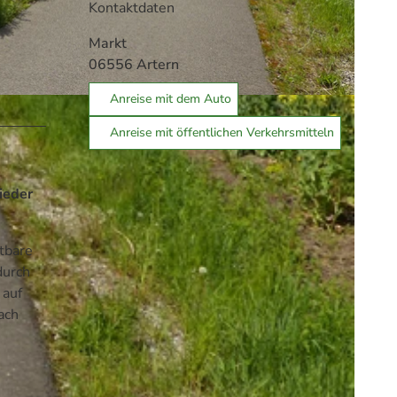
Kontaktdaten
Markt
06556
Artern
Anreise mit dem Auto
Anreise mit öffentlichen Verkehrsmitteln
ieder
tbare
durch
 auf
ach