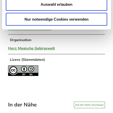
info@bodetal.de
Auswahl erlauben
a
www.bodetal.de
h
l
Nur notwendige Cookies verwenden
Autor:in
Harzer Tourismusverband
Organisation
Harz: Magische Gebirgswelt
Lizenz (Stammdaten)
In der Nähe
Auf der Karte anschauen