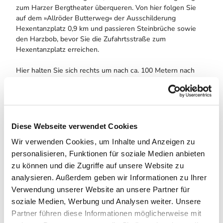
zum Harzer Bergtheater überqueren. Von hier folgen Sie
auf dem »Allröder Butterweg« der Ausschilderung
Hexentanzplatz 0,9 km und passieren Steinbrüche sowie
den Harzbob, bevor Sie die Zufahrtsstraße zum
Hexentanzplatz erreichen.
Hier halten Sie sich rechts um nach ca. 100 Metern nach
links auf die Ausfahrtstraße des Hexentanzplatzes zu
biegen. Dieser folgen Sie ca. 400 Meter bis hinter die
Straßenkurve und biegen dann rechts auf den Waldweg ab.
Nach wenigen Metern zweigt an einer Kreuzung der
Wanderweg nach Friedrichsbrunn (Markierung gelbes
Diese Webseite verwendet Cookies
Quadrat) ab, dem Sie nun folgen. Nach der zweiten
Wir verwenden Cookies, um Inhalte und Anzeigen zu
Überquerung der Friedrichsbrunner Chaussee erreichen Sie
personalisieren, Funktionen für soziale Medien anbieten
die Schirmbuche mit Schutzhütte. Von hier sind es noch
knapp zwei Kilometer bis Sie das Zentrum von
zu können und die Zugriffe auf unsere Website zu
Friedrichsbrunn mit zentralem Wanderwegschilderbaum
analysieren. Außerdem geben wir Informationen zu Ihrer
und Bushaltestelle erreichen.
Verwendung unserer Website an unsere Partner für
soziale Medien, Werbung und Analysen weiter. Unsere
Partner führen diese Informationen möglicherweise mit
Anreise & Parken