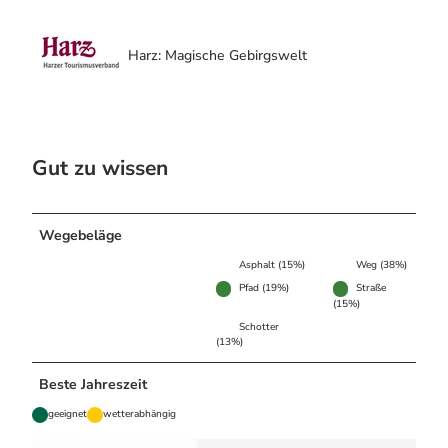
Harz: Magische Gebirgswelt
Gut zu wissen
Wegebeläge
Asphalt (15%)
Weg (38%)
Pfad (19%)
Straße
(15%)
Schotter
(13%)
Beste Jahreszeit
geeignet
wetterabhängig