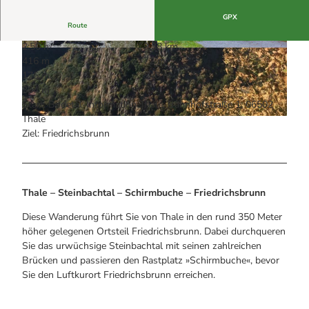
Alle Infos auf einen Blick
Bogenschiessen in Hohegeiss
Webcams
GPX
Noch lange nicht Schicht im Schacht
Route
Informationen für Gastgeberinnen
Die Eisflüsterer: Harzer Falken
Webcams
Kulinarik
2:50 h
9,38 km
Wanderführer Jörg Kühnhold
© Michael Hesse, Bodetal Tourismus GmbH
© Michael Hesse, Bodetal Tourismus GmbH
Einkaufen
416 m
72 m
176 m
540 m
364 m
Start: Bodetal-Information Thale, Bahnhofstraße 1, 06502
Thale
© Annalena Kolberg, Harz: Magische Gebirgswelt |
CC-BY
Ziel: Friedrichsbrunn
Thale – Steinbachtal – Schirmbuche – Friedrichsbrunn
Diese Wanderung führt Sie von Thale in den rund 350 Meter
höher gelegenen Ortsteil Friedrichsbrunn. Dabei durchqueren
Sie das urwüchsige Steinbachtal mit seinen zahlreichen
Brücken und passieren den Rastplatz »Schirmbuche«, bevor
Sie den Luftkurort Friedrichsbrunn erreichen.