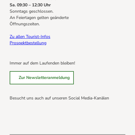
Sa. 09:30 – 12:30 Uhr
Sonntags geschlossen.
An Feiertagen gelten geänderte
Öffnungszeiten.
Zu allen Tourist-Infos
Prospektbestellung
Immer auf dem Laufenden bleiben!
Zur Newsletteranmeldung
Besucht uns auch auf unseren Social Media-Kanälen
B
B
B
r
r
r
a
a
a
u
u
u