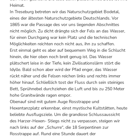
Heimat.
In Treseburg betreten wir das Naturschutzgebiet Bodetal,
eines der ältesten Naturschutzgebiete Deutschlands. Vor
1865 war die Passage des vor uns liegenden Abschnittes
nicht möglich. Zu dicht drängte sich der Fels an das Wasser,
für einen Durchgang war kein Platz und die technischen
Möglichkeiten reichten noch nicht aus, ihn zu schaffen.
Erst einmal geht es aber auf bequemem Weg in die Schlucht
hinein, die hier oben noch breit genug ist. Das Wasser
plätschert leise in der Tiefe, kein Zivilisationslärm stört die
Idylle. Bald schon aber wird der Pfad enger, das Wasser
rückt näher und die Felsen reichen links und rechts immer
höher hinauf. Schließlich tost der Fluss durch sein steiniges
Bett, Sprühnebel durchziehen die Luft und bis zu 250 Meter
hohe Granitwände ragen empor.
Obenauf sind mit gutem Auge Rosstrappe und
Hexentanzplatz erkennbar, einst mystische Kultstätten, heute
beliebte Ausflugsziele. Um die grandiose Schlussaussicht
des Harzer-Hexen- Stiegs nicht zu verpassen, steigen wir
nach links auf der „Schurre“, die 18 Serpentinen zur
Rosstrappe auf. Rund eine Stunde dauert der