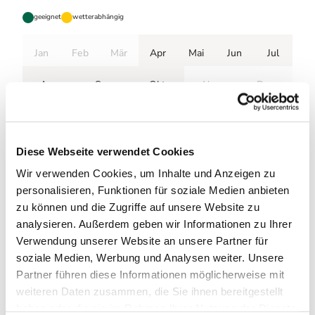
geeignet
wetterabhängig
Jan
Feb
Mär
Apr
Mai
Jun
Jul
Aug
Sep
Okt
Nov
Dez
Wegbeschreibung
Der Harzer-Hexen-Stieg verläuft auf dieser Etappe immer
Diese Webseite verwendet Cookies
entlang der Bode, die von Altenbrak bis kurz hinter
Wir verwenden Cookies, um Inhalte und Anzeigen zu
Treseburg breit und sachte dahin fließt. Nach Treseburg
betreten wir den Gand Canyon des Harzes, hier wird der
personalisieren, Funktionen für soziale Medien anbieten
Weg enger und steiler, die Bode wird zum rauschenden
zu können und die Zugriffe auf unsere Website zu
Wildbach, bis sie sich kurz vor Thale wieder beruhigt und
analysieren. Außerdem geben wir Informationen zu Ihrer
auch den Harzer-Hexen-Stieg entlässt. Zum Start und Ziel
Verwendung unserer Website an unsere Partner für
am Bahnhof ist es nun nicht mehr weit, und hoffentlich
soziale Medien, Werbung und Analysen weiter. Unsere
reicht die Zeit noch für eine Einkehr in die Stadt im
Partner führen diese Informationen möglicherweise mit
„Sagenharz“.
weiteren Daten zusammen, die Sie ihnen bereitgestellt
haben oder die sie im Rahmen Ihrer Nutzung der Dienste
Literatur