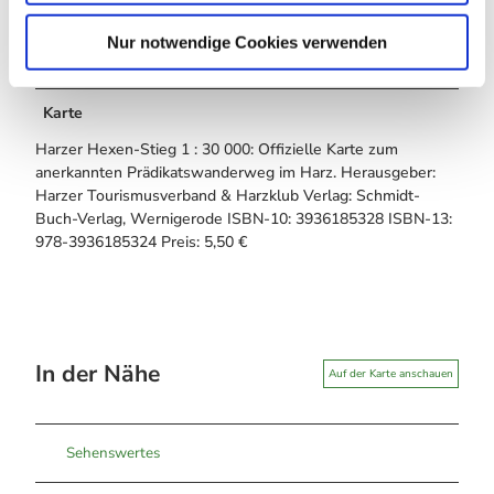
h
Bodeblick" Steinschlag Gefahr. Bitte beachten Sie die
l
Hinweisschilder vor Ort und passen auf diesem
Nur notwendige Cookies verwenden
Streckenabschnitt besonders auf.
Karte
Harzer Hexen-Stieg 1 : 30 000: Offizielle Karte zum
anerkannten Prädikatswanderweg im Harz. Herausgeber:
Harzer Tourismusverband & Harzklub Verlag: Schmidt-
Buch-Verlag, Wernigerode ISBN-10: 3936185328 ISBN-13:
978-3936185324 Preis: 5,50 €
In der Nähe
Auf der Karte anschauen
Sehenswertes