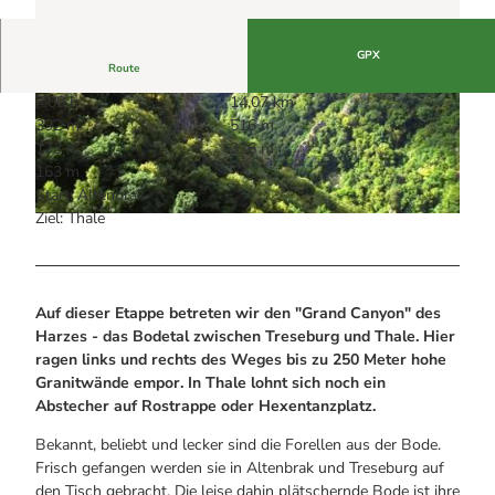
Alle Infos auf einen Blick
Magis
Bogenschiessen in Hohegeiss
che G
Webcams
ebirg
Noch lange nicht Schicht im Schacht
swelt
Informationen für Gastgeberinnen
Die Eisflüsterer: Harzer Falken
GPX
Webcams
Kulinarik
Route
Wanderführer Jörg Kühnhold
Einkaufen
4:00 h
14,07 km
392 m
516 m
173 m
336 m
163 m
Start: Altenbrak
Ziel: Thale
© Harzer Tourismusverband, Harz: Magische Gebirgswelt |
CC-BY-SA
Auf dieser Etappe betreten wir den "Grand Canyon" des
Harzes - das Bodetal zwischen Treseburg und Thale. Hier
ragen links und rechts des Weges bis zu 250 Meter hohe
Granitwände empor. In Thale lohnt sich noch ein
Abstecher auf Rostrappe oder Hexentanzplatz.
Bekannt, beliebt und lecker sind die Forellen aus der Bode.
Frisch gefangen werden sie in Altenbrak und Treseburg auf
den Tisch gebracht. Die leise dahin plätschernde Bode ist ihre