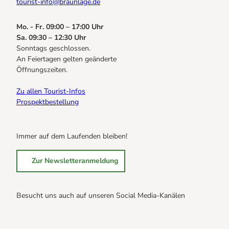
tourist-info@braunlage.de
Mo. - Fr. 09:00 – 17:00 Uhr
Sa. 09:30 – 12:30 Uhr
Sonntags geschlossen.
An Feiertagen gelten geänderte
Öffnungszeiten.
Zu allen Tourist-Infos
Prospektbestellung
Immer auf dem Laufenden bleiben!
Zur Newsletteranmeldung
Besucht uns auch auf unseren Social Media-Kanälen
B
B
B