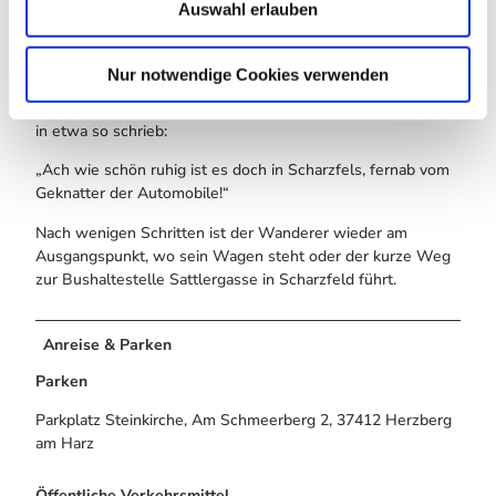
Auswahl erlauben
a
die letzte Wegstrecke hinauf auf den nun schon bekannten
h
Steinberg, unter dem Ritterstein und oberhalb der B243
entlang. Hier mag der Wanderer innhalten und an Hermann
l
Nur notwendige Cookies verwenden
Löns denken, der um 1908 hier bei seinen Barbiser
Schwiegereltern öfters weilte, auch am Ritterstein saß und
in etwa so schrieb:
„Ach wie schön ruhig ist es doch in Scharzfels, fernab vom
Geknatter der Automobile!“
Nach wenigen Schritten ist der Wanderer wieder am
Ausgangspunkt, wo sein Wagen steht oder der kurze Weg
zur Bushaltestelle Sattlergasse in Scharzfeld führt.
Anreise & Parken
Parken
Parkplatz Steinkirche, Am Schmeerberg 2, 37412 Herzberg
am Harz
Öffentliche Verkehrsmittel