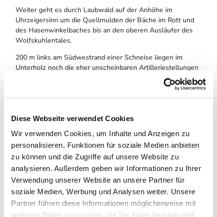
Weiter geht es durch Laubwald auf der Anhöhe im
Uhrzeigersinn um die Quellmulden der Bäche im Rott und
des Hasenwinkelbaches bis an den oberen Ausläufer des
Wolfskuhlentales.
200 m links am Südwestrand einer Schneise liegen im
Unterholz noch die eher unscheinbaren Artilleriestellungen
französischer Truppen vom 15. September 1761, von denen
aus - es herrschte der Siebenjährige Krieg - zunächst der
Frauenstein und dann von dort aus die Burg Scharzfels
sturmreif geschossen wurde. Wenig später liegt gut
beschildert 150 m links der Frauenstein, ein Dolomitfelsen,
Diese Webseite verwendet Cookies
mit einer Bastion zur Sicherung der Bergseite der Burg
Wir verwenden Cookies, um Inhalte und Anzeigen zu
Scharzfels versehen. Gewölbereste sind noch zu erkennen.
personalisieren, Funktionen für soziale Medien anbieten
Die um 1000 errichtete Burg Scharzfels hatte große
zu können und die Zugriffe auf unsere Website zu
territorialgeschichtliche Bedeutung. Erläuterungstafeln
analysieren. Außerdem geben wir Informationen zu Ihrer
erschließen die Geschichte und ehemaligen Bauwerke.
Verwendung unserer Website an unsere Partner für
soziale Medien, Werbung und Analysen weiter. Unsere
In der „Schlossgaststätte“ wartet nach gut der halben
Wegstrecke die jetzt gebotene Stärkung (Mo, Di und im
Partner führen diese Informationen möglicherweise mit
Winter Mi Ruhetag). Danach bietet sich zunächst der
weiteren Daten zusammen, die Sie ihnen bereitgestellt