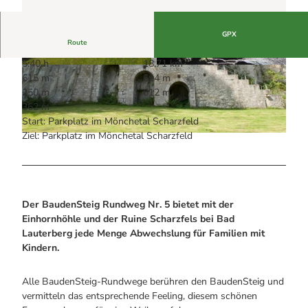
Alle Infos auf einen Blick
Bogenschiessen in Hohegeiss
Webcams
Noch lange nicht Schicht im Schacht
Informationen für Gastgeberinnen
Die Eisflüsterer: Harzer Falken
GPX
Webcams
Kulinarik
Route
Wanderführer Jörg Kühnhold
Einkaufen
5:40 h
18,71 km
© Firouz Vladi, Förderverein Deutsches Gipsmu
© Dr. Ralf Nielbock / GUf e.V. |
CC-BY
615 m
614 m
seum und Karstwanderweg e.V. |
CC-BY
250 m
612 m
362 m
Start: Parkplatz im Mönchetal Scharzfeld
Ziel: Parkplatz im Mönchetal Scharzfeld
© Christian Francken, Harzer Sonnenseite
Der BaudenSteig Rundweg Nr. 5 bietet mit der
Einhornhöhle und der Ruine Scharzfels bei Bad
Lauterberg jede Menge Abwechslung für Familien mit
Kindern.
Alle BaudenSteig-Rundwege berühren den BaudenSteig und
vermitteln das entsprechende Feeling, diesem schönen