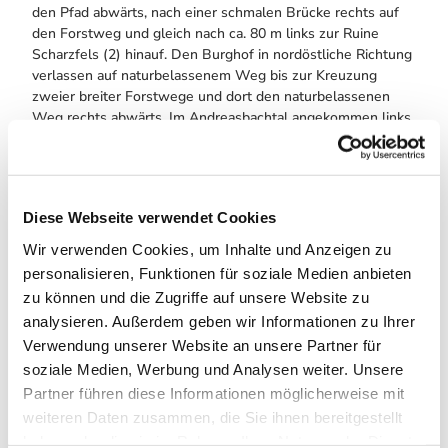
den Pfad abwärts, nach einer schmalen Brücke rechts auf
den Forstweg und gleich nach ca. 80 m links zur Ruine
Scharzfels (2) hinauf. Den Burghof in nordöstliche Richtung
verlassen auf naturbelassenem Weg bis zur Kreuzung
zweier breiter Forstwege und dort den naturbelassenen
Weg rechts abwärts. Im Andreasbachtal angekommen links
und nach ca. 80 m rechts aufwärts bis zum Knollenkreuz
(3). Dort links und nach ca. 60 m rechts den schmalen Pfad
in Richtung Großer Knollen bis zum Schnabelweg (breiter
Forstweg). Links abwärts bis Schweineplatz (4), dort rechts
Diese Webseite verwendet Cookies
weiter hinab ins Bremketal, nach der Brücke über die
Bremke scharf rechts und danach links halten. Oben an der
Wir verwenden Cookies, um Inhalte und Anzeigen zu
großen Wiese am Waldrand weiter und nach ca. 350 m
personalisieren, Funktionen für soziale Medien anbieten
links in den Wald wieder zur Steinkirche.
zu können und die Zugriffe auf unsere Website zu
analysieren. Außerdem geben wir Informationen zu Ihrer
Ausrüstung
Verwendung unserer Website an unsere Partner für
soziale Medien, Werbung und Analysen weiter. Unsere
Normale Wanderausrüstung, Trinkflasche.
Partner führen diese Informationen möglicherweise mit
weiteren Daten zusammen, die Sie ihnen bereitgestellt
Egal ob BaudenSteig oder BaudenSteig Rundweg, bei jeder
haben oder die sie im Rahmen Ihrer Nutzung der Dienste
Etappe ist eine Einkehr und eine Aussicht garantiert.