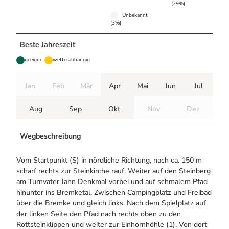
(29%)
Unbekannt
(3%)
Beste Jahreszeit
geeignet
wetterabhängig
Jan
Feb
Mär
Apr
Mai
Jun
Jul
Aug
Sep
Okt
Nov
Dez
Wegbeschreibung
Vom Startpunkt (S) in nördliche Richtung, nach ca. 150 m
scharf rechts zur Steinkirche rauf. Weiter auf den Steinberg
am Turnvater Jahn Denkmal vorbei und auf schmalem Pfad
hinunter ins Bremketal. Zwischen Campingplatz und Freibad
über die Bremke und gleich links. Nach dem Spielplatz auf
der linken Seite den Pfad nach rechts oben zu den
Rottsteinklippen und weiter zur Einhornhöhle (1). Von dort