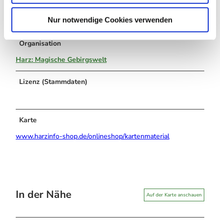
h
Autor:in
l
Nur notwendige Cookies verwenden
Harzer Tourismusverband
Organisation
Harz: Magische Gebirgswelt
Lizenz (Stammdaten)
Karte
www.harzinfo-shop.de/onlineshop/kartenmaterial
In der Nähe
Auf der Karte anschauen