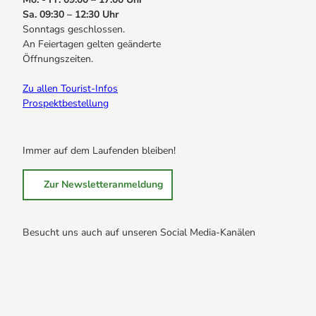
Sa. 09:30 – 12:30 Uhr
Sonntags geschlossen.
An Feiertagen gelten geänderte
Öffnungszeiten.
Zu allen Tourist-Infos
Prospektbestellung
Immer auf dem Laufenden bleiben!
Zur Newsletteranmeldung
Besucht uns auch auf unseren Social Media-Kanälen
B
B
B
r
r
r
a
a
a
u
u
u