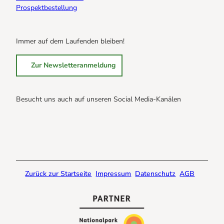
Prospektbestellung
Immer auf dem Laufenden bleiben!
Zur Newsletteranmeldung
Besucht uns auch auf unseren Social Media-Kanälen
B
B
B
r
r
r
a
a
a
u
u
u
n
n
n
Zurück zur Startseite
Impressum
Datenschutz
AGB
l
l
l
a
a
a
g
g
g
e
e
e
@
@
@