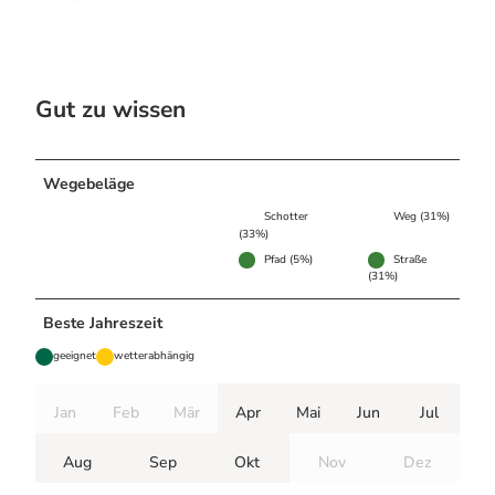
Gut zu wissen
Wegebeläge
Schotter
Weg (31%)
(33%)
Pfad (5%)
Straße
(31%)
Beste Jahreszeit
geeignet
wetterabhängig
Jan
Feb
Mär
Apr
Mai
Jun
Jul
Aug
Sep
Okt
Nov
Dez