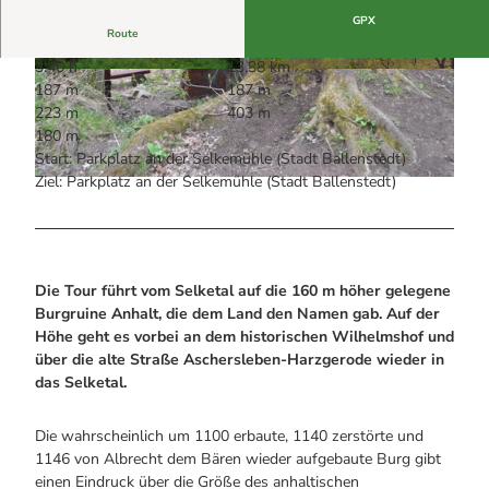
Alle Infos auf einen Blick
Bogenschiessen in Hohegeiss
Webcams
GPX
Noch lange nicht Schicht im Schacht
Route
Informationen für Gastgeberinnen
Die Eisflüsterer: Harzer Falken
Webcams
3:40 h
13,38 km
Kulinarik
Wanderführer Jörg Kühnhold
© Joachim Schymalla |
CC-BY
© Harz: Magische Gebirgswelt
187 m
187 m
Einkaufen
223 m
403 m
180 m
Start: Parkplatz an der Selkemühle (Stadt Ballenstedt)
Ziel: Parkplatz an der Selkemühle (Stadt Ballenstedt)
© Harz: Magische Gebirgswelt
Die Tour führt vom Selketal auf die 160 m höher gelegene
Burgruine Anhalt, die dem Land den Namen gab. Auf der
Höhe geht es vorbei an dem historischen Wilhelmshof und
über die alte Straße Aschersleben-Harzgerode wieder in
das Selketal.
Die wahrscheinlich um 1100 erbaute, 1140 zerstörte und
1146 von Albrecht dem Bären wieder aufgebaute Burg gibt
einen Eindruck über die Größe des anhaltischen