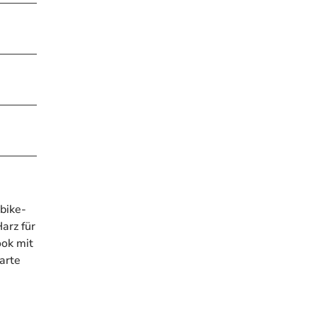
bike-
arz für
ook mit
arte