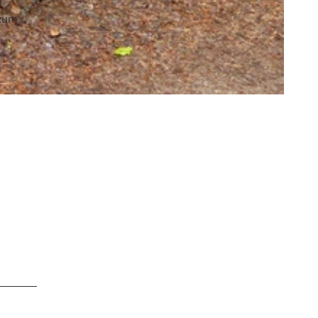
m
 zum