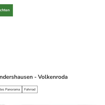
chten
ondershausen - Volkenroda
lles Panorama
Fahrrad