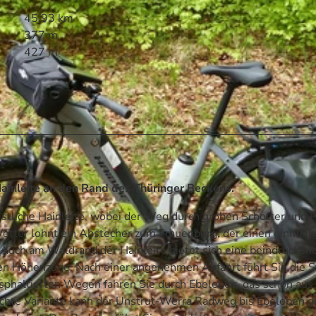
45,93 km
377 m
427 m
Hainleite an den Rand des Thüringer Beckens.
stliche Hainleite, wobei der Weg durch groben Schotter und P
Wetter lohnt ein Abstecher zum Frauenberg, der einen einmali
Auch am Waldrand der Hainleite bietet sich eine beindrucken
en Höhenzüge. Nach einer angenehmen Abfahrt führt Sie die S
phaltierten Wegen fahren Sie durch Ebeleben, das schon aus
leichte Variante kann der Unstrut-Werra Radweg bis Ebeleben g