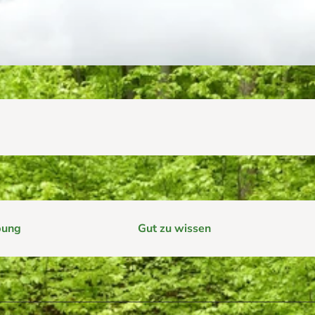
e
im Harz hilft
rg im Harz
Webcams
bung
Gut zu wissen