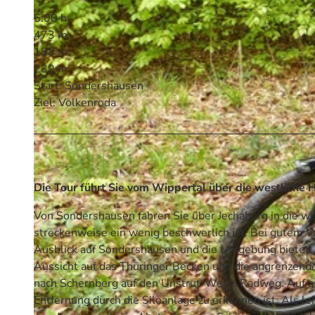
5:00 h
473 m
188 m
239 m
Start: Sondershausen
Ziel: Volkenroda
Die Tour führt Sie vom Wippertal über die westliche 
Von Sondershausen fahren Sie über Jechaburg in die we
streckenweise ein wenig beschwerlich ist. Bei gutem 
Ausblick auf Sondershausen und die Umgebung bietet. 
Aussicht auf das Thüringer Becken und die angrenzend
nach Schernberg auf den Unstrut-Werra Radweg. Auf as
Entfernung durch die Siloanlage zu erkennen ist. Als 