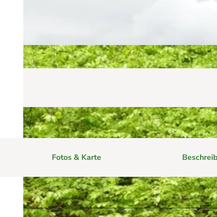
Mit der Familie
Campen
Events
Sommer
Alle Events
Winter
Eventkalender
Geschichten aus Braunlag
Indoor
Alle Geschichten
Sicherheit am Berg: Wie die Bergwacht 
Eure Reise-Infos
Bauer Neigenfindt in Sankt Andreasbe
Alle Infos auf einen Blick
Bogenschiessen in Hohegeiss
Webcams
Noch lange nicht Schicht im Schacht
Informationen für Gastgeberinnen
Die Eisflüsterer: Harzer Falken
Kulinarik
Wanderführer Jörg Kühnhold
Einkaufen
Fotos & Karte
Beschrei