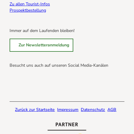
Zu allen Tourist-Infos
Prospektbestellung
Immer auf dem Laufenden bleiben!
Zur Newsletteranmeldung
Besucht uns auch auf unseren Social Media-Kanälen
B
B
B
r
r
r
a
a
a
u
u
u
n
n
n
Zurück zur Startseite
Impressum
Datenschutz
AGB
l
l
l
a
a
a
g
g
g
e
e
e