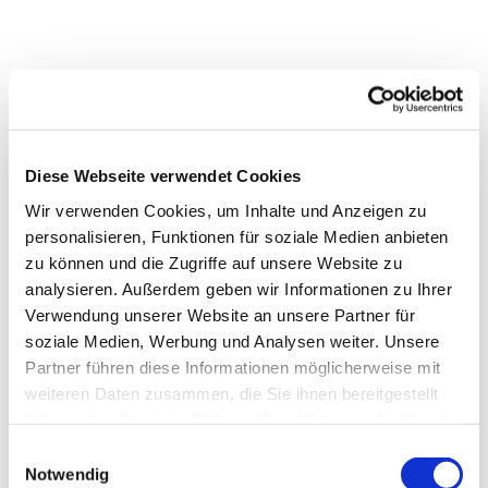
Gut zu wissen
Ansprechpartner:in
Diese Webseite verwendet Cookies
Welterbe Oberharzer Wasserwirtschaften
Wir verwenden Cookies, um Inhalte und Anzeigen zu
personalisieren, Funktionen für soziale Medien anbieten
Autor:in
zu können und die Zugriffe auf unsere Website zu
Braunlage Tourismus Marketing GmbH
analysieren. Außerdem geben wir Informationen zu Ihrer
Verwendung unserer Website an unsere Partner für
Organisation
soziale Medien, Werbung und Analysen weiter. Unsere
Partner führen diese Informationen möglicherweise mit
Braunlage Tourismus Marketing GmbH
weiteren Daten zusammen, die Sie ihnen bereitgestellt
Lizenz (Stammdaten)
haben oder die sie im Rahmen Ihrer Nutzung der Dienste
gesammelt haben. Sie geben Einwilligung zu unseren
E
Braunlage Tourismus Marketing GmbH
Cookies, wenn Sie unsere Webseite weiterhin nutzen.
Notwendig
i