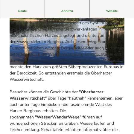
Alle Infos auf einen Blick
Bogenschiessen in Hohegeiss
Webcams
Noch lange nicht Schicht im Schacht
Mit Helm oder Rucksack, über oder unter Tage. Im Harz
Route
Anrufen
Website
Informationen für Gastgeberinnen
Die Eisflüsterer: Harzer Falken
erleben Sie europäische Geschichte.
Webcams
Kulinarik
Wanderführer Jörg Kühnhold
Im 16. Jahrhundert wurde ein einzigartiges System von
Einkaufen
Stollen, Gräben, Teichen und Bergwerkanlagen in Teilen des
niedersächsischen Harzes angelegt und diente zum Betrieb
der Wasserräder im Bergbau. Auf diesem Wege konnten die
Pumpen betrieben werden, Bergarbeiter oder auch Erztonnen
© Raymond Faure |
CC-BY-NC-ND
befördert. Durch die Wasserversorgung ermöglichte sie erst
den Betrieb der ehemalig tiefsten Bergwerke der Welt und
machte den Harz zum größten Silberproduzenten Europas in
© Copyright: XV-Chr-Richter, Photographer: XV-Chr-Richter |
CC-BY-NC-ND
der Barockzeit. So entstanden erstmals die Oberharzer
Wasserwirtschaft.
Besucher können die Geschichte der
"Oberharzer
Wasserwirtschaft"
über Tage "hautnah" kennenlernen, aber
auch unter Tage Einblicke in die faszinierende Welt des
Harzer Bergbaus erhalten. Die
sogenannten
"WasserWanderWege"
führen auf
wunderschönen Strecken an Gräben, Wasserläufen und
Teichen entlang. Schautafeln erläutern informativ über die