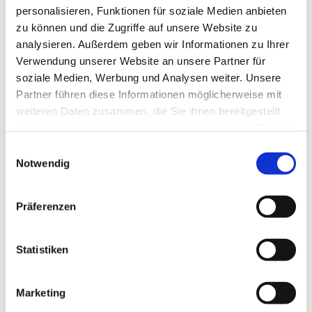
Autor:in
personalisieren, Funktionen für soziale Medien anbieten
Braunlage Tourismus Marketing GmbH
zu können und die Zugriffe auf unsere Website zu
analysieren. Außerdem geben wir Informationen zu Ihrer
Organisation
Verwendung unserer Website an unsere Partner für
soziale Medien, Werbung und Analysen weiter. Unsere
Braunlage Tourismus Marketing GmbH
Partner führen diese Informationen möglicherweise mit
Lizenz (Stammdaten)
weiteren Daten zusammen, die Sie ihnen bereitgestellt
haben oder die sie im Rahmen Ihrer Nutzung der Dienste
Braunlage Tourismus Marketing GmbH
gesammelt haben. Sie geben Einwilligung zu unseren
E
Cookies, wenn Sie unsere Webseite weiterhin nutzen.
Notwendig
i
n
w
Präferenzen
i
l
In der Nähe
l
Statistiken
Auf der Karte anschauen
i
g
Marketing
u
Veranstaltung