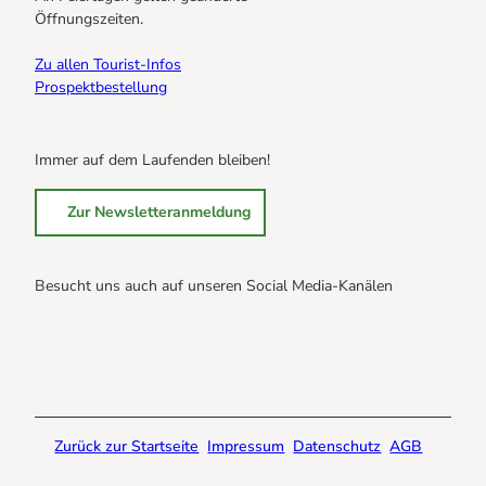
Öffnungszeiten.
Zu allen Tourist-Infos
Prospektbestellung
Immer auf dem Laufenden bleiben!
Zur Newsletteranmeldung
Besucht uns auch auf unseren Social Media-Kanälen
B
B
B
r
r
r
a
a
a
u
u
u
n
n
n
Zurück zur Startseite
Impressum
Datenschutz
AGB
l
l
l
a
a
a