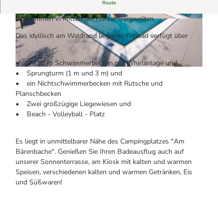
Alle Infos auf einen Blick
Schwimmen in Hohegeiß im Harz
Bogenschiessen in Hohegeiss
Route
Webcams
Noch lange nicht Schicht im Schacht
Schwimmen in Mitten der Harzer Bergwelten
Informationen für Gastgeberinnen
Die Eisflüsterer: Harzer Falken
©
CC-BY-SA
© NORDSTADTLICHT.COM |
CC-BY-SA
Webcams
Kulinarik
Wanderführer Jörg Kühnhold
Das idyllisch am Waldrand liegende Freibad verfügt über
Einkaufen
• ein 50 m Schwimmerbecken mit Whirlanlage und
© NORDSTADTLICHT.COM, Tobias Brabanski |
CC-BY-SA
• Sprungturm (1 m und 3 m) und
• ein Nichtschwimmerbecken mit Rutsche und
Planschbecken
• Zwei großzügige Liegewiesen und
• Beach - Volleyball - Platz
Es liegt in unmittelbarer Nähe des Campingplatzes "Am
Bärenbache". Genießen Sie Ihren Badeausflug auch auf
unserer Sonnenterrasse, am Kiosk mit kalten und warmen
Speisen, verschiedenen kalten und warmen Getränken, Eis
und Süßwaren!