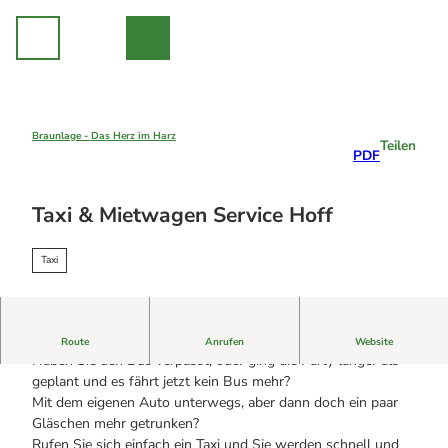
Z
u
m
I
n
h
a
Braunlage - Das Herz im Harz
Teilen
Unsere Region
PDF
l
Braunlage
t
Sankt Andreasberg
Erleben
Taxi & Mietwagen Service Hoff
Hohegeiß
Alle Erlebnisse
Nationalpark Harz
Wandern
Online-Buchung
Taxi
Mountainbiken
Online buchen
Mit der Familie
Campen
Sommer
Events
Winter
Alle Events
Taxi & Mietwagen Service Hoff bringt Sie sicher ans Ziel!
Route
Anrufen
Website
Indoor
Eventkalender
Haben Sie den Bus verpasst, oder ging die Party länger als
Geschichten aus Braunlage
geplant und es fährt jetzt kein Bus mehr?
Alle Geschichten
Mit dem eigenen Auto unterwegs, aber dann doch ein paar
Sicherheit am Berg: Wie die Bergwacht im Harz hilft
Gläschen mehr getrunken?
Eure Reise-Infos
Bauer Neigenfindt in Sankt Andreasberg im Harz
Rufen Sie sich einfach ein Taxi und Sie werden schnell und