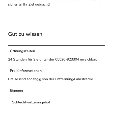
Alle Infos auf einen Blick
Bogenschiessen in Hohegeiss
sicher an Ihr Ziel gebracht!
Webcams
Noch lange nicht Schicht im Schacht
Informationen für Gastgeberinnen
Die Eisflüsterer: Harzer Falken
Webcams
Kulinarik
Wanderführer Jörg Kühnhold
Einkaufen
Gut zu wissen
Öffnungszeiten
24 Stunden für Sie unter der 05520-923304 erreichbar.
Preisinformationen
Preise isnd abhängig von der Entfernung/Fahrstrecke
Eignung
Schlechtwetterangebot