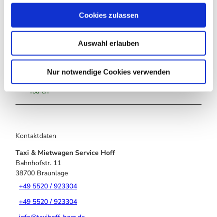
u
Cookies zulassen
s
In der Nähe
Auf der Karte anschauen
w
Auswahl erlauben
a
h
Veranstaltung
l
Nur notwendige Cookies verwenden
Touren
Kontaktdaten
Taxi & Mietwagen Service Hoff
Bahnhofstr. 11
38700
Braunlage
+49 5520 / 923304
+49 5520 / 923304