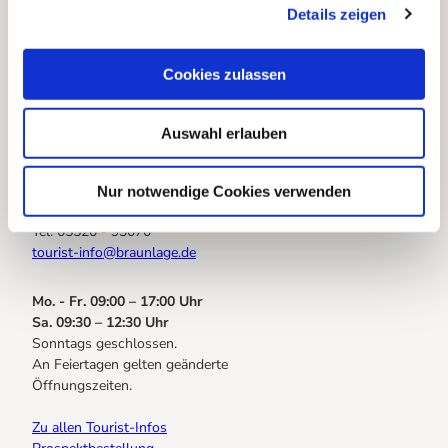
Infos für Gastgeberinnen
Details zeigen
s
a
Infos zur Anreise (Sanierung B27 im Bereich OD Braunlage)
u
Cookies zulassen
s
w
Euer Draht zu uns
Auswahl erlauben
a
h
Braunlage Tourismus Marketing
l
Elbingeröder Str. 17
Nur notwendige Cookies verwenden
38700 Braunlage
Tel. 05520 - 93070
tourist-info@braunlage.de
Mo. - Fr. 09:00 – 17:00 Uhr
Sa. 09:30 – 12:30 Uhr
Sonntags geschlossen.
An Feiertagen gelten geänderte
Öffnungszeiten.
Zu allen Tourist-Infos