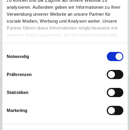
analysieren. Außerdem geben wir Informationen zu Ihrer
Verwendung unserer Website an unsere Partner für
soziale Medien, Werbung und Analysen weiter. Unsere
Kontaktdaten
Partner führen diese Informationen möglicherweise mit
weiteren Daten zusammen, die Sie ihnen bereitgestellt
38700
Braunlage OT Hohegeiß
haben oder die sie im Rahmen Ihrer Nutzung der Dienste
Anreise mit dem Auto
gesammelt haben. Sie geben Einwilligung zu unseren
E
Anreise mit öffentlichen Verkehrsmitteln
Cookies, wenn Sie unsere Webseite weiterhin nutzen.
Notwendig
i
n
w
Präferenzen
i
l
l
Statistiken
Shortcuts
i
g
Startseite
Marketing
u
n
Webcams
g