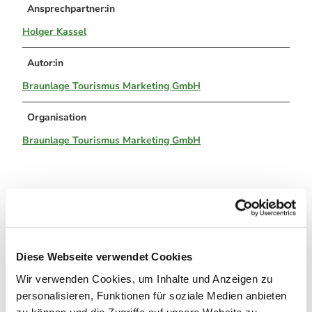
Alle Infos auf einen Blick
Bogenschiessen in Hohegeiss
Ansprechpartner:in
Webcams
Noch lange nicht Schicht im Schacht
Informationen für Gastgeberinnen
Holger Kassel
Die Eisflüsterer: Harzer Falken
Webcams
Kulinarik
Wanderführer Jörg Kühnhold
Einkaufen
Autor:in
Braunlage Tourismus Marketing GmbH
Organisation
Braunlage Tourismus Marketing GmbH
In der Nähe
Auf der Karte anschauen
Diese Webseite verwendet Cookies
Veranstaltung
Wir verwenden Cookies, um Inhalte und Anzeigen zu
personalisieren, Funktionen für soziale Medien anbieten
Touren
zu können und die Zugriffe auf unsere Website zu