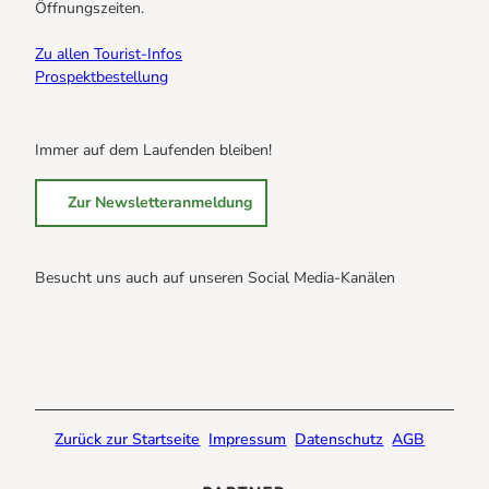
Öffnungszeiten.
Zu allen Tourist-Infos
Prospektbestellung
Immer auf dem Laufenden bleiben!
Zur Newsletteranmeldung
Besucht uns auch auf unseren Social Media-Kanälen
B
B
B
r
r
r
a
a
a
u
u
u
n
n
n
Zurück zur Startseite
Impressum
Datenschutz
AGB
l
l
l
a
a
a