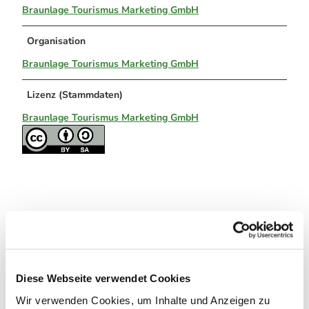
Alle Infos auf einen Blick
Bogenschiessen in Hohegeiss
Braunlage Tourismus Marketing GmbH
Webcams
Noch lange nicht Schicht im Schacht
Informationen für Gastgeberinnen
Die Eisflüsterer: Harzer Falken
Webcams
Organisation
Kulinarik
Wanderführer Jörg Kühnhold
Einkaufen
Braunlage Tourismus Marketing GmbH
Lizenz (Stammdaten)
Braunlage Tourismus Marketing GmbH
In der Nähe
Auf der Karte anschauen
Diese Webseite verwendet Cookies
Veranstaltung
Wir verwenden Cookies, um Inhalte und Anzeigen zu