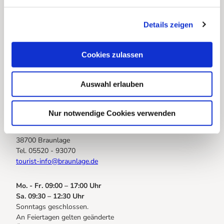
n
g
Details zeigen
s
Webcams
a
Infos für Gastgeberinnen
u
Cookies zulassen
Infos zur Anreise (Sanierung B27 im Bereich OD Braunlage)
s
w
Auswahl erlauben
a
Euer Draht zu uns
h
l
Nur notwendige Cookies verwenden
Braunlage Tourismus Marketing
Elbingeröder Str. 17
38700 Braunlage
Tel. 05520 - 93070
tourist-info@braunlage.de
Mo. - Fr. 09:00 – 17:00 Uhr
Sa. 09:30 – 12:30 Uhr
Sonntags geschlossen.
An Feiertagen gelten geänderte