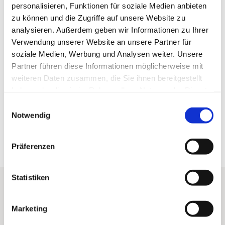
personalisieren, Funktionen für soziale Medien anbieten
Sehenswertes
zu können und die Zugriffe auf unsere Website zu
analysieren. Außerdem geben wir Informationen zu Ihrer
Touren
Verwendung unserer Website an unsere Partner für
soziale Medien, Werbung und Analysen weiter. Unsere
Partner führen diese Informationen möglicherweise mit
weiteren Daten zusammen, die Sie ihnen bereitgestellt
Kontaktdaten
haben oder die sie im Rahmen Ihrer Nutzung der Dienste
38700
Braunlage
gesammelt haben. Sie geben Einwilligung zu unseren
E
Cookies, wenn Sie unsere Webseite weiterhin nutzen.
Anreise mit dem Auto
Notwendig
i
Anreise mit öffentlichen Verkehrsmitteln
n
w
Präferenzen
i
l
l
Statistiken
i
Shortcuts
g
Marketing
u
Startseite