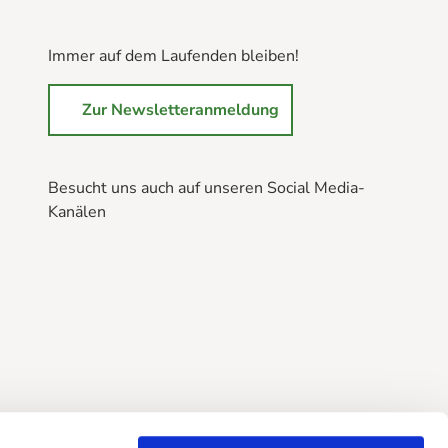
Immer auf dem Laufenden bleiben!
Zur Newsletteranmeldung
Besucht uns auch auf unseren Social Media-
Kanälen
B
B
B
r
r
r
a
a
a
u
u
u
n
n
n
l
l
l
a
a
a
g
g
g