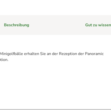
e
Beschreibung
Gut zu wissen
im Harz hilft
rg im Harz
Minigolfbälle erhalten Sie an der Rezeption der Panoramic
Webcams
tion.