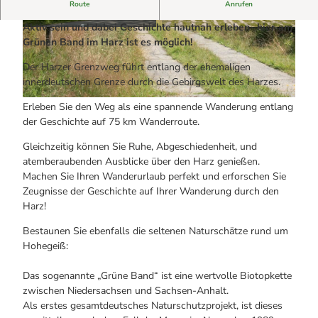
Alle Infos auf einen Blick
Das Grüne Band im Harz erwartet Sie auch in Hohegeiß!
Bogenschiessen in Hohegeiss
Route
Anrufen
Webcams
Noch lange nicht Schicht im Schacht
Aktiv sein und dabei Geschichte hautnah erleben- hier am
Informationen für Gastgeberinnen
Die Eisflüsterer: Harzer Falken
© Hr. Richter, Photographer: XV-Chr-Richter |
© Harzer Tourismusverband |
CC-BY-NC-ND
Webcams
CC-BY-SA
Grünen Band im Harz ist es möglich!
Kulinarik
Wanderführer Jörg Kühnhold
Einkaufen
Der Harzer Grenzweg führt entlang der ehemaligen
innerdeutschen Grenze durch die Gebirgswelt des Harzes.
© Hr. Richter |
CC-BY-NC-ND
Erleben Sie den Weg als eine spannende Wanderung entlang
der Geschichte auf 75 km Wanderroute.
Gleichzeitig können Sie Ruhe, Abgeschiedenheit, und
atemberaubenden Ausblicke über den Harz genießen.
Machen Sie Ihren Wanderurlaub perfekt und erforschen Sie
Zeugnisse der Geschichte auf Ihrer Wanderung durch den
Harz!
Bestaunen Sie ebenfalls die seltenen Naturschätze rund um
Hohegeiß:
Das sogenannte „Grüne Band“ ist eine wertvolle Biotopkette
zwischen Niedersachsen und Sachsen-Anhalt.
Als erstes gesamtdeutsches Naturschutzprojekt, ist dieses