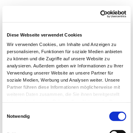
Gut zu wissen
Preisinformationen
Diese Webseite verwendet Cookies
Die Begehung ist kostenlos.
Wir verwenden Cookies, um Inhalte und Anzeigen zu
Eine Wander- und Fahrradkarte des Harzer Grenzweges
personalisieren, Funktionen für soziale Medien anbieten
kann in den Tourist-Informationen für 5€ erworben werden.
zu können und die Zugriffe auf unsere Website zu
analysieren. Außerdem geben wir Informationen zu Ihrer
Autor:in
Verwendung unserer Website an unsere Partner für
Braunlage Tourismus Marketing GmbH
soziale Medien, Werbung und Analysen weiter. Unsere
Partner führen diese Informationen möglicherweise mit
Organisation
weiteren Daten zusammen, die Sie ihnen bereitgestellt
haben oder die sie im Rahmen Ihrer Nutzung der Dienste
Braunlage Tourismus Marketing GmbH
gesammelt haben. Sie geben Einwilligung zu unseren
E
Lizenz (Stammdaten)
Cookies, wenn Sie unsere Webseite weiterhin nutzen.
Notwendig
i
n
Braunlage Tourismus Marketing GmbH
w