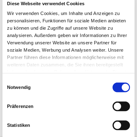
In der Nähe
Auf der Karte anschauen
t
Diese Webseite verwendet Cookies
e
Wir verwenden Cookies, um Inhalte und Anzeigen zu
r
personalisieren, Funktionen für soziale Medien anbieten
B
Veranstaltung
zu können und die Zugriffe auf unsere Website zu
r
o
analysieren. Außerdem geben wir Informationen zu Ihrer
Sehenswertes
c
Verwendung unserer Website an unsere Partner für
k
soziale Medien, Werbung und Analysen weiter. Unsere
e
Touren
Partner führen diese Informationen möglicherweise mit
n
weiteren Daten zusammen, die Sie ihnen bereitgestellt
-
haben oder die sie im Rahmen Ihrer Nutzung der Dienste
m
gesammelt haben. Sie geben Einwilligung zu unseren
e
E
Kontaktdaten
h
Cookies, wenn Sie unsere Webseite weiterhin nutzen.
Notwendig
i
r
37444
Sankt Andreasberg
n
e
w
Anreise mit dem Auto
r
Präferenzen
i
e
Anreise mit öffentlichen Verkehrsmitteln
l
F
o
l
Statistiken
l
i