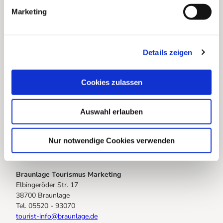
g
g
e
Marketing
u
n
Shortcuts
n
g
Startseite
Details zeigen
s
a
u
Cookies zulassen
Webcams
s
Infos für Gastgeberinnen
w
Auswahl erlauben
a
Infos zur Anreise (Sanierung B27 im Bereich OD Braunlage)
h
l
Nur notwendige Cookies verwenden
Euer Draht zu uns
Braunlage Tourismus Marketing
Elbingeröder Str. 17
38700 Braunlage
Tel. 05520 - 93070
tourist-info@braunlage.de