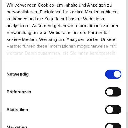
Wir verwenden Cookies, um Inhalte und Anzeigen zu
-
Veranstaltung
F
personalisieren, Funktionen für soziale Medien anbieten
0
zu können und die Zugriffe auf unsere Website zu
Sehenswertes
5
analysieren. Außerdem geben wir Informationen zu Ihrer
Verwendung unserer Website an unsere Partner für
Touren
soziale Medien, Werbung und Analysen weiter. Unsere
Partner führen diese Informationen möglicherweise mit
weiteren Daten zusammen, die Sie ihnen bereitgestellt
haben oder die sie im Rahmen Ihrer Nutzung der Dienste
Kontaktdaten
gesammelt haben. Sie geben Einwilligung zu unseren
E
37444
Sankt Andreasberg
Cookies, wenn Sie unsere Webseite weiterhin nutzen.
Notwendig
i
n
Anreise mit dem Auto
w
Anreise mit öffentlichen Verkehrsmitteln
Präferenzen
i
l
l
Statistiken
i
g
Marketing