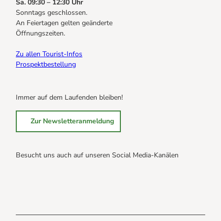
Sa. 09:30 – 12:30 Uhr
Sonntags geschlossen.
An Feiertagen gelten geänderte
Öffnungszeiten.
Zu allen Tourist-Infos
Prospektbestellung
Immer auf dem Laufenden bleiben!
Zur Newsletteranmeldung
Besucht uns auch auf unseren Social Media-Kanälen
B
B
B
r
r
r
a
a
a
u
u
u