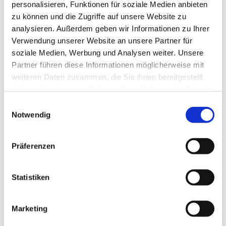
personalisieren, Funktionen für soziale Medien anbieten
Braunlage Tourismus Marketing GmbH
zu können und die Zugriffe auf unsere Website zu
analysieren. Außerdem geben wir Informationen zu Ihrer
Verwendung unserer Website an unsere Partner für
soziale Medien, Werbung und Analysen weiter. Unsere
Partner führen diese Informationen möglicherweise mit
weiteren Daten zusammen, die Sie ihnen bereitgestellt
haben oder die sie im Rahmen Ihrer Nutzung der Dienste
In der Nähe
Auf der Karte anschauen
gesammelt haben. Sie geben Einwilligung zu unseren
E
Cookies, wenn Sie unsere Webseite weiterhin nutzen.
Notwendig
i
n
Veranstaltung
w
Präferenzen
i
Sehenswertes
l
l
Statistiken
Touren
i
g
Marketing
u
n