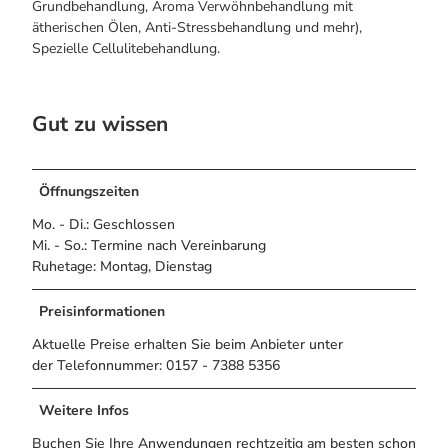
Alle Infos auf einen Blick
Grundbehandlung, Aroma Verwöhnbehandlung mit
Bogenschiessen in Hohegeiss
Webcams
ätherischen Ölen, Anti-Stressbehandlung und mehr),
Noch lange nicht Schicht im Schacht
Informationen für Gastgeberinnen
Spezielle Cellulitebehandlung.
Die Eisflüsterer: Harzer Falken
Webcams
Kulinarik
Wanderführer Jörg Kühnhold
Einkaufen
Gut zu wissen
Öffnungszeiten
Mo. - Di.: Geschlossen
Mi. - So.: Termine nach Vereinbarung
Ruhetage: Montag, Dienstag
Preisinformationen
Aktuelle Preise erhalten Sie beim Anbieter unter
der Telefonnummer: 0157 - 7388 5356
Weitere Infos
Buchen Sie Ihre Anwendungen rechtzeitig am besten schon