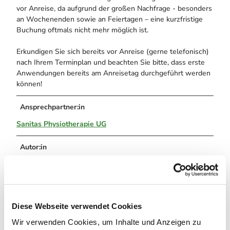
vor Anreise, da aufgrund der großen Nachfrage - besonders
an Wochenenden sowie an Feiertagen – eine kurzfristige
Buchung oftmals nicht mehr möglich ist.
Erkundigen Sie sich bereits vor Anreise (gerne telefonisch)
nach Ihrem Terminplan und beachten Sie bitte, dass erste
Anwendungen bereits am Anreisetag durchgeführt werden
können!
Ansprechpartner:in
Sanitas Physiotherapie UG
Autor:in
Braunlage Tourismus Marketing GmbH
Organisation
Braunlage Tourismus Marketing GmbH
Diese Webseite verwendet Cookies
Wir verwenden Cookies, um Inhalte und Anzeigen zu
Lizenz (Stammdaten)