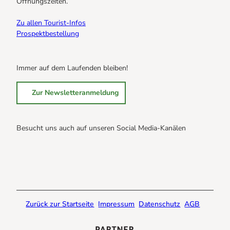
Öffnungszeiten.
Zu allen Tourist-Infos
Prospektbestellung
Immer auf dem Laufenden bleiben!
Zur Newsletteranmeldung
Besucht uns auch auf unseren Social Media-Kanälen
B
B
B
r
r
r
a
a
a
u
u
u
n
n
n
Zurück zur Startseite
Impressum
Datenschutz
AGB
l
l
l
a
a
a
g
g
g