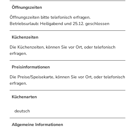
Bogenschiessen in Hohegeiss
Alle Infos auf einen Blick
Öffnungszeiten
Noch lange nicht Schicht im Schacht
Webcams
Die Eisflüsterer: Harzer Falken
Informationen für Gastgeberinnen
Öffnungszeiten bitte telefonisch erfragen.
Wanderführer Jörg Kühnhold
Kulinarik
Betriebsurlaub: Heiligabend und 25.12. geschlossen
Einkaufen
Küchenzeiten
Die Küchenzeiten, können Sie vor Ort, oder telefonisch
erfragen.
Webcams
Preisinformationen
Die Preise/Speisekarte, können Sie vor Ort, oder telefonisch
erfragen.
Küchenarten
deutsch
Allgemeine Informationen