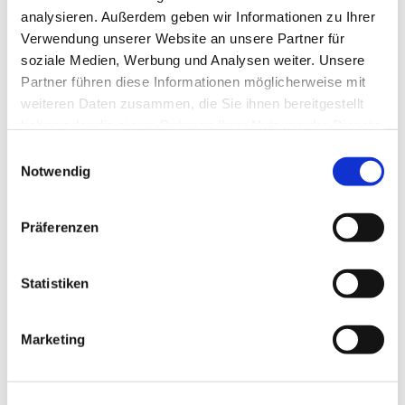
Raucher
analysieren. Außerdem geben wir Informationen zu Ihrer
Verwendung unserer Website an unsere Partner für
Nichtraucherlokal
soziale Medien, Werbung und Analysen weiter. Unsere
Partner führen diese Informationen möglicherweise mit
Autor:in
weiteren Daten zusammen, die Sie ihnen bereitgestellt
Braunlage Tourismus Marketing GmbH
haben oder die sie im Rahmen Ihrer Nutzung der Dienste
gesammelt haben. Sie geben Einwilligung zu unseren
E
Organisation
Cookies, wenn Sie unsere Webseite weiterhin nutzen.
Notwendig
i
Braunlage Tourismus Marketing GmbH
n
w
Präferenzen
Lizenz (Stammdaten)
i
l
Braunlage Tourismus Marketing GmbH
l
Statistiken
i
g
Marketing
u
n
g