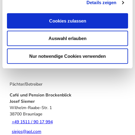
In der Nähe
Details zeigen
s
Auf der Karte anschauen
a
u
Cookies zulassen
s
Veranstaltung
w
Auswahl erlauben
a
Sehenswertes
h
l
Nur notwendige Cookies verwenden
Touren
Pächter/Betreiber
Café und Pension Brockenblick
Josef Siemer
Wilhelm-Raabe-Str. 1
38700
Braunlage
+49 1511 / 90 17 994
siejos@aol.com