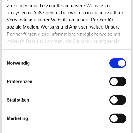
zu können und die Zugriffe auf unsere Website zu
analysieren. Außerdem geben wir Informationen zu Ihrer
In der Nähe
Auf der Karte anschauen
Verwendung unserer Website an unsere Partner für
soziale Medien, Werbung und Analysen weiter. Unsere
Partner führen diese Informationen möglicherweise mit
Veranstaltung
weiteren Daten zusammen, die Sie ihnen bereitgestellt
haben oder die sie im Rahmen Ihrer Nutzung der Dienste
Sehenswertes
gesammelt haben. Sie geben Einwilligung zu unseren
E
Cookies, wenn Sie unsere Webseite weiterhin nutzen.
Notwendig
i
Touren
n
w
Präferenzen
i
l
Pächter/Betreiber
l
Statistiken
i
Hotel und Café PANORAMA
Ralf Machatschek
g
Marketing
Herzog-Johann-Albrecht-Str. 61
u
38700
Braunlage
n