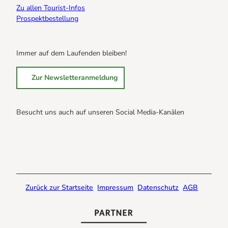
Zu allen Tourist-Infos
Prospektbestellung
Immer auf dem Laufenden bleiben!
Zur Newsletteranmeldung
Besucht uns auch auf unseren Social Media-Kanälen
B
B
B
r
r
r
a
a
a
u
u
u
n
n
n
Zurück zur Startseite
Impressum
Datenschutz
AGB
l
l
l
a
a
a
g
g
g
e
e
e