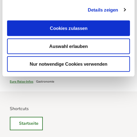
+49 5520 / 2291
g
Details zeigen
s
hotel-cafe-panorama@t-online.de
a
Website
u
Cookies zulassen
s
Anreise mit dem Auto
w
Anreise mit öffentlichen Verkehrsmitteln
Auswahl erlauben
a
h
l
Nur notwendige Cookies verwenden
Braunlage - Das Herz im Harz
Eure Reise-Infos
Gastronomie
Shortcuts
Startseite