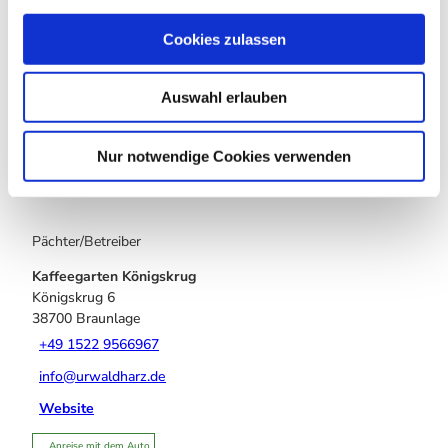
a
u
Cookies zulassen
s
In der Nähe
w
Auf der Karte anschauen
Auswahl erlauben
a
h
l
Touren
Nur notwendige Cookies verwenden
Pächter/Betreiber
Kaffeegarten Königskrug
Königskrug 6
38700
Braunlage
+49 1522 9566967
info@urwaldharz.de
Website
Anreise mit dem Auto