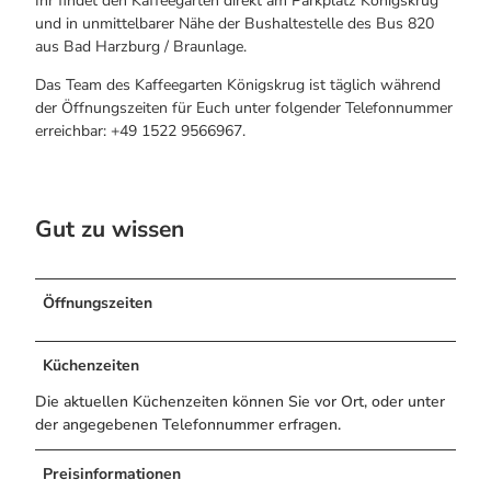
Ihr findet den Kaffeegarten direkt am Parkplatz Königskrug
Bogenschiessen in Hohegeiss
Alle Infos auf einen Blick
und in unmittelbarer Nähe der Bushaltestelle des Bus 820
Noch lange nicht Schicht im Schacht
Webcams
aus Bad Harzburg / Braunlage.
Die Eisflüsterer: Harzer Falken
Informationen für Gastgeberinnen
Wanderführer Jörg Kühnhold
Kulinarik
Das Team des Kaffeegarten Königskrug ist täglich während
Einkaufen
der Öffnungszeiten für Euch unter folgender Telefonnummer
erreichbar: +49 1522 9566967.
Webcams
Gut zu wissen
Öffnungszeiten
Küchenzeiten
Die aktuellen Küchenzeiten können Sie vor Ort, oder unter
der angegebenen Telefonnummer erfragen.
Preisinformationen