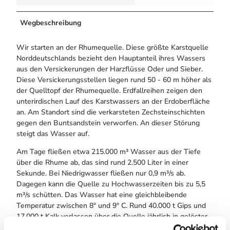
Wegbeschreibung
Wir starten an der Rhumequelle. Diese größte Karstquelle
Norddeutschlands bezieht den Hauptanteil ihres Wassers
aus den Versickerungen der Harzflüsse Oder und Sieber.
Diese Versickerungsstellen liegen rund 50 - 60 m höher als
der Quelltopf der Rhumequelle. Erdfallreihen zeigen den
unterirdischen Lauf des Karstwassers an der Erdoberfläche
an. Am Standort sind die verkarsteten Zechsteinschichten
gegen den Buntsandstein verworfen. An dieser Störung
steigt das Wasser auf.
Am Tage fließen etwa 215.000 m³ Wasser aus der Tiefe
über die Rhume ab, das sind rund 2.500 Liter in einer
Sekunde. Bei Niedrigwasser fließen nur 0,9 m³/s ab.
Dagegen kann die Quelle zu Hochwasserzeiten bis zu 5,5
m³/s schütten. Das Wasser hat eine gleichbleibende
Temperatur zwischen 8° und 9° C. Rund 40.000 t Gips und
17.000 t Kalk verlassen über die Quelle jährlich in gelöster
Form den Südharz und landen letztlich in der Nordsee!