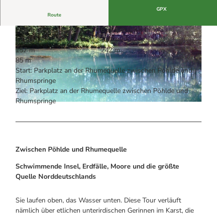
Alle Infos auf einen Blick
Bogenschiessen in Hohegeiss
Webcams
GPX
Noch lange nicht Schicht im Schacht
Route
Informationen für Gastgeberinnen
Die Eisflüsterer: Harzer Falken
Webcams
2:00 h
6,96 km
Kulinarik
Wanderführer Jörg Kühnhold
136 m
137 m
Einkaufen
157 m
242 m
85 m
Start: Parkplatz an der Rhumequelle zwischen Pöhlde und
Rhumspringe
© Förderverein Deutsches Gipsmuseum und Karstwanderweg e.V., F. Vladi
Ziel: Parkplatz an der Rhumequelle zwischen Pöhlde und
Rhumspringe
© Firouz Vladi, Förderverein Deutsches Gipsmuseum und Karstwanderweg e.V. |
CC-BY
Zwischen Pöhlde und Rhumequelle
Schwimmende Insel, Erdfälle, Moore und die größte
Quelle Norddeutschlands
Sie laufen oben, das Wasser unten. Diese Tour verläuft
nämlich über etlichen unterirdischen Gerinnen im Karst, die