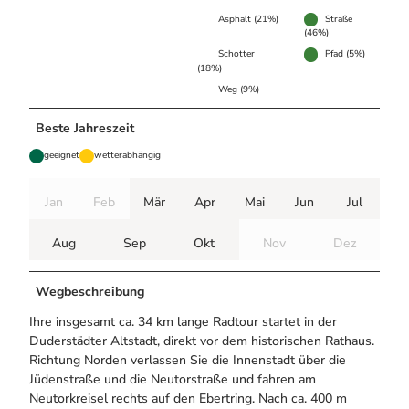
Asphalt (21%)
Straße
(46%)
Schotter
Pfad (5%)
(18%)
Weg (9%)
Beste Jahreszeit
geeignet
wetterabhängig
Jan
Feb
Mär
Apr
Mai
Jun
Jul
Aug
Sep
Okt
Nov
Dez
Wegbeschreibung
Ihre insgesamt ca. 34 km lange Radtour startet in der
Duderstädter Altstadt, direkt vor dem historischen Rathaus.
Richtung Norden verlassen Sie die Innenstadt über die
Jüdenstraße und die Neutorstraße und fahren am
Neutorkreisel rechts auf den Ebertring. Nach ca. 400 m