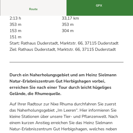
Alle Infos auf einen Blick
Bogenschiessen in Hohegeiss
Webcams
GPX
Noch lange nicht Schicht im Schacht
Route
Informationen für Gastgeberinnen
Die Eisflüsterer: Harzer Falken
Webcams
2:13 h
33,17 km
Kulinarik
Wanderführer Jörg Kühnhold
353 m
353 m
Einkaufen
153 m
304 m
151 m
Start: Rathaus Duderstadt, Marktstr. 66, 37115 Duderstadt
Ziel: Rathaus Duderstadt, Marktstr. 66, 37115 Duderstadt
Durch ein Naherholungsgebiet und am Heinz Sielmann
Natur-Erlebniszentrum Gut Herbigshagen vorbei,
erreichen Sie nach einer Tour durch leicht hügeliges
Gelände, die Rhumequelle.
Auf Ihrer Radtour zur Nixe Rhuma durchfahren Sie zuerst
das Naherholungsgebiet „Im Leeren“. Hier informieren Sie
kleine Stationen über unsere Tier- und Pflanzenwelt. Nach
einem kurzen Anstieg erreichen Sie das Heinz Sielmann
Natur-Erlebniszentrum Gut Herbigshagen, welches neben