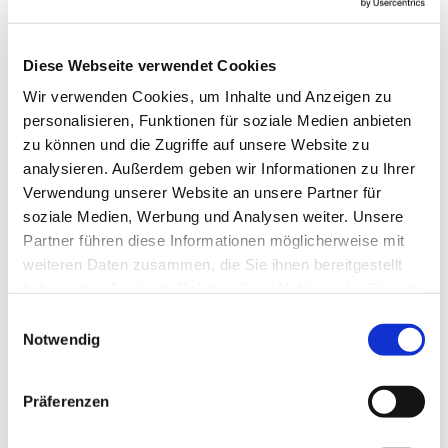
Neutorstraße und Jüdenstraße wieder direkt zum
historischen Rathaus.
Diese Webseite verwendet Cookies
Anreise & Parken
Wir verwenden Cookies, um Inhalte und Anzeigen zu
Anfahrt
personalisieren, Funktionen für soziale Medien anbieten
A7
,
Ausfahrt Göttingen-Nord
, über B27 u. B446;
Ausfahrt
Seesen
, Richtung Osterode, weiter über B243, B27 und
zu können und die Zugriffe auf unsere Website zu
B247;
A38
,
Ausfahrt Heiligenstadt,
über L1009 und
analysieren. Außerdem geben wir Informationen zu Ihrer
B247oder
Leinefelde-Worbis
, über B247
Verwendung unserer Website an unsere Partner für
soziale Medien, Werbung und Analysen weiter. Unsere
Parken
Parkplatz am Adenauerring (kostenlos); Parkplatz am ZOB
Partner führen diese Informationen möglicherweise mit
(gebührenpflichtig; Sa. und So. kostenlos)
weiteren Daten zusammen, die Sie ihnen bereitgestellt
haben oder die sie im Rahmen Ihrer Nutzung der Dienste
Öffentliche Verkehrsmittel
gesammelt haben. Sie geben Einwilligung zu unseren
ab Göttingen (ICE), weiter mit den Buslinien 150, 155, 170
E
oder 172; ab Leinefelde (Regionalbahn), weiter mit
Cookies, wenn Sie unsere Webseite weiterhin nutzen.
Notwendig
i
Expressbus 1; Haltestelle am ZOB
n
w
Weitere Infos / Links
Präferenzen
i
Gästeinformation der Stadt Duderstadt, Rathaus
l