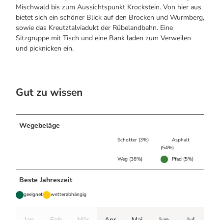
Mischwald bis zum Aussichtspunkt Krockstein. Von hier aus
bietet sich ein schöner Blick auf den Brocken und Wurmberg,
sowie das Kreutztalviadukt der Rübelandbahn. Eine
Sitzgruppe mit Tisch und eine Bank laden zum Verweilen
und picknicken ein.
Gut zu wissen
Wegebeläge
Schotter (3%)
Asphalt
(54%)
Weg (38%)
Pfad (5%)
Beste Jahreszeit
geeignet
wetterabhängig
Jan
Feb
Mär
Apr
Mai
Jun
Jul