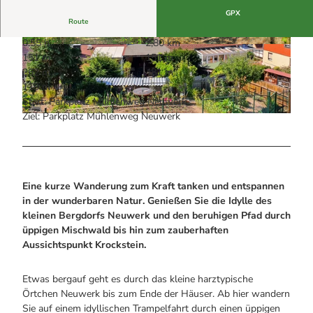
Alle Infos auf einen Blick
Bogenschiessen in Hohegeiss
Webcams
GPX
Noch lange nicht Schicht im Schacht
Route
Informationen für Gastgeberinnen
Die Eisflüsterer: Harzer Falken
Webcams
0:55 h
2,80 km
Kulinarik
Wanderführer Jörg Kühnhold
© Mandy Leonhardt, Tourismusbetrieb der Sta
© Mandy Leonhardt, Tourismusbetrieb der Sta
151 m
151 m
Einkaufen
dt Oberharz am Brocken
dt Oberharz am Brocken
362 m
481 m
119 m
Start: Parkplatz Mühlenweg Neuwerk
Ziel: Parkplatz Mühlenweg Neuwerk
© Mandy Leonhardt, Tourismusbetrieb der Stadt Oberharz am Brocken |
CC-BY-SA
Eine kurze Wanderung zum Kraft tanken und entspannen
in der wunderbaren Natur. Genießen Sie die Idylle des
kleinen Bergdorfs Neuwerk und den beruhigen Pfad durch
üppigen Mischwald bis hin zum zauberhaften
Aussichtspunkt Krockstein.
Etwas bergauf geht es durch das kleine harztypische
Örtchen Neuwerk bis zum Ende der Häuser. Ab hier wandern
Sie auf einem idyllischen Trampelfahrt durch einen üppigen