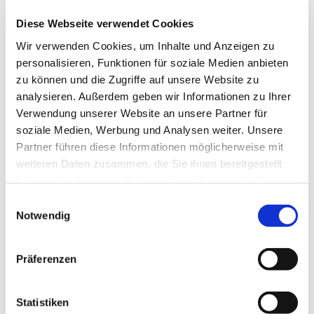
Parken
Diese Webseite verwendet Cookies
Kostenloser Parkplatz
Wir verwenden Cookies, um Inhalte und Anzeigen zu
Öffentliche Verkehrsmittel
personalisieren, Funktionen für soziale Medien anbieten
zu können und die Zugriffe auf unsere Website zu
Den
Harzort Neuwerk
erreichen Sie mit dem Bus der
analysieren. Außerdem geben wir Informationen zu Ihrer
Harzer Verkehrsbetriebe:
Verwendung unserer Website an unsere Partner für
aus Richtung Wernigerode
soziale Medien, Werbung und Analysen weiter. Unsere
Partner führen diese Informationen möglicherweise mit
aus Richtung Blankenburg
weiteren Daten zusammen, die Sie ihnen bereitgestellt
aus Richtung Hasselfelde / Umstieg in Rübeland
haben oder die sie im Rahmen Ihrer Nutzung der Dienste
gesammelt haben. Sie geben Einwilligung zu unseren
aus Richtung Braunlage / Umstieg in Elbingerode
E
Cookies, wenn Sie unsere Webseite weiterhin nutzen.
Notwendig
i
aus Richtung Benneckenstein / Umstieg in Elbingerode
n
Die INSA – Ihr Routenplaner des Nahverkehrs in Sachsen-
w
Präferenzen
Anhalt >>
i
l
TIPP :
Mit dem Harzer UrlaubsTicket sind Sie kostenlos
mobil im gesamten Harzkreis. HATIX - die kostenfreie
l
Statistiken