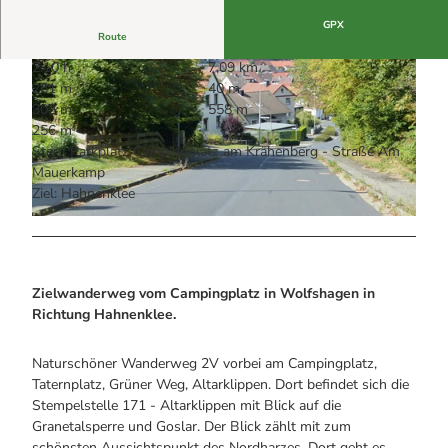
Alle Infos auf einen Blick
Bogenschiessen in Hohegeiss
Webcams
GPX
Noch lange nicht Schicht im Schacht
Route
Informationen für Gastgeberinnen
Die Eisflüsterer: Harzer Falken
Webcams
Kulinarik
2:10 h
7,09 km
Wanderführer Jörg Kühnhold
Einkaufen
261 m
40 m
302 m
558 m
256 m
Start: Parkplatz Campingplatz am Krähenberg - Straße Am
Mauerkamp
© Harzklub Wolfshagen, Foto: Klaus Wiens
Ziel: Hahnenklee
© Volksbank Arena Harz, Volksbank Arena Harz
Zielwanderweg vom Campingplatz in Wolfshagen in
Richtung Hahnenklee.
Naturschöner Wanderweg 2V vorbei am Campingplatz,
Taternplatz, Grüner Weg, Altarklippen. Dort befindet sich die
Stempelstelle 171 - Altarklippen mit Blick auf die
Granetalsperre und Goslar. Der Blick zählt mit zum
schönsten Aussichtspunkt des Nordharzes. Dort geht es