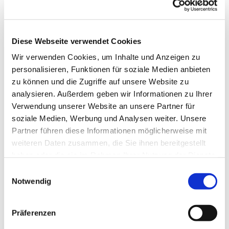
Parken
Beginn am öffentlichen Parkplatz Campingplatz am
Diese Webseite verwendet Cookies
Krähenberg - Straße Am Mauerkamp, Wolfshagen im Harz
Wir verwenden Cookies, um Inhalte und Anzeigen zu
Öffentliche Verkehrsmittel
personalisieren, Funktionen für soziale Medien anbieten
zu können und die Zugriffe auf unsere Website zu
Ortsmitte Wolfshagen, Straße „Die Meine“ oder „Triftweg-
analysieren. Außerdem geben wir Informationen zu Ihrer
Ecke Rübekamp“
Verwendung unserer Website an unsere Partner für
soziale Medien, Werbung und Analysen weiter. Unsere
Literatur
Partner führen diese Informationen möglicherweise mit
weiteren Daten zusammen, die Sie ihnen bereitgestellt
Nähere Wegebeschreibung über die Harzklub Webseite
haben oder die sie im Rahmen Ihrer Nutzung der Dienste
www.harzklub-wolfshagen.de
gesammelt haben. Sie geben Einwilligung zu unseren
E
Cookies, wenn Sie unsere Webseite weiterhin nutzen.
Notwendig
i
Autor:in
n
Klaus Wiens, Harzklub Wolfshagen
w
Präferenzen
i