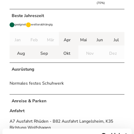
(70%)
Beste Jahreszeit
geeignet
wetterabhängig
Jan
Feb
Mär
Apr
Mai
Jun
Jul
Aug
Sep
Okt
Nov
Dez
Ausrüstung
Normales festes Schuhwerk
Anreise & Parken
Anfahrt
A7 Ausfahrt Rhüden - B82 Ausfahrt Langelsheim, K35
Richtung Wolfshagen