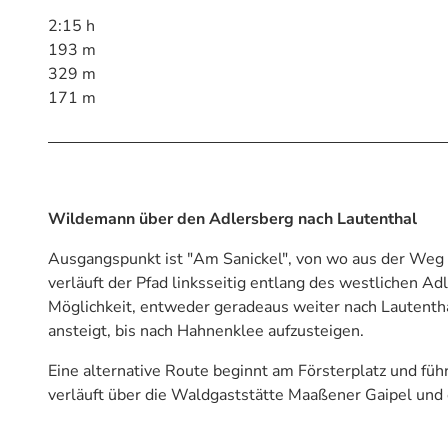
2:15 h
193 m
329 m
171 m
Wildemann über den Adlersberg nach Lautenthal
Ausgangspunkt ist "Am Sanickel", von wo aus der Weg
verläuft der Pfad linksseitig entlang des westlichen A
Möglichkeit, entweder geradeaus weiter nach Lautenth
ansteigt, bis nach Hahnenklee aufzusteigen.
Eine alternative Route beginnt am Försterplatz und fü
verläuft über die Waldgaststätte Maaßener Gaipel und 