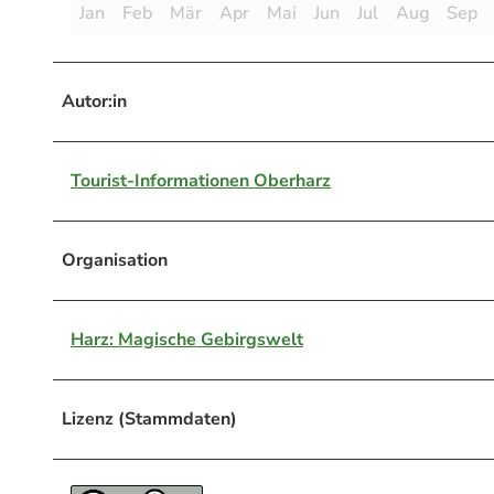
Jan
Feb
Mär
Apr
Mai
Jun
Jul
Aug
Sep
Autor:in
Tourist-Informationen Oberharz
Organisation
Harz: Magische Gebirgswelt
Lizenz (Stammdaten)