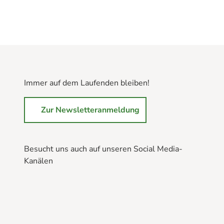
Immer auf dem Laufenden bleiben!
Zur Newsletteranmeldung
Besucht uns auch auf unseren Social Media-
Kanälen
B
B
B
r
r
r
a
a
a