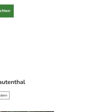
chten
autenthal
dern