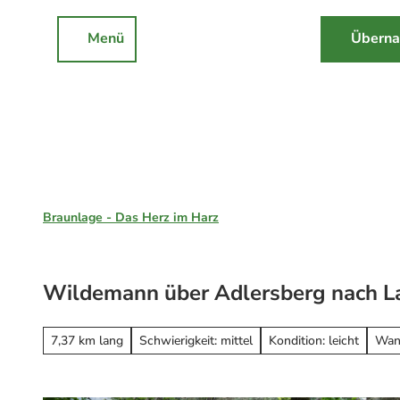
Z
u
Menü
Überna
Rathaus
Events
Suche
m
I
n
h
a
l
Braunlage, St. Andreasberg & Hohegeiß
t
Braunlage - Das Herz im Harz
Unsere Region
Braunlage
Wildemann über Adlersberg nach L
Sankt Andreasberg
Erleben
Hohegeiß
Alle Erlebnisse
7,37 km lang
Schwierigkeit: mittel
Kondition: leicht
Wan
Nationalpark Harz
Wandern
Online-Buchung
Mountainbiken
Online buchen