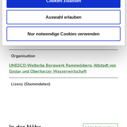
Cookies zulassen
s
Tel: 05321 750 114
w
info@welterbeimharz.de
www.welterbeimharz.de
Auswahl erlauben
a
h
l
Autor:in
Nur notwendige Cookies verwenden
Lea Dirks
Organisation
UNESCO-Welterbe Bergwerk Rammelsberg, Altstadt von
Goslar und Oberharzer Wasserwirtschaft
Lizenz (Stammdaten)