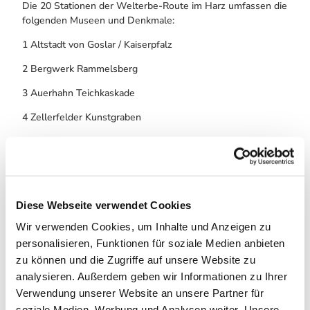
Die 20 Stationen der Welterbe-Route im Harz umfassen die
folgenden Museen und Denkmale:
1 Altstadt von Goslar / Kaiserpfalz
2 Bergwerk Rammelsberg
3 Auerhahn Teichkaskade
4 Zellerfelder Kunstgraben
5 Oberharzer Bergwerksmuseum
6 Schacht Kaiser-Wilhelm II.
7 Rosenhöfer Radstuben
Diese Webseite verwendet Cookies
8 Ottiliae-Schacht
Wir verwenden Cookies, um Inhalte und Anzeigen zu
9 Grunder Gefälle
personalisieren, Funktionen für soziale Medien anbieten
zu können und die Zugriffe auf unsere Website zu
10 19-Lachter-Stollen
analysieren. Außerdem geben wir Informationen zu Ihrer
11 Schachtanlage Knesebeck
Verwendung unserer Website an unsere Partner für
soziale Medien, Werbung und Analysen weiter. Unsere