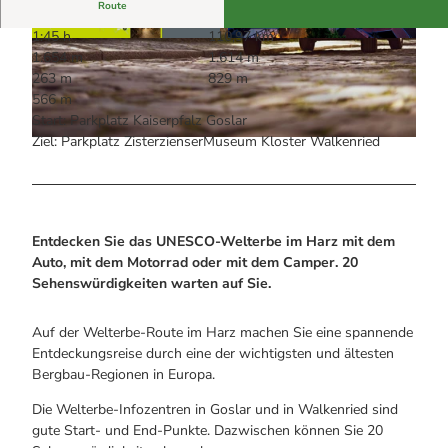
Alle Infos auf einen Blick
Bogenschiessen in Hohegeiss
Route
Webcams
Noch lange nicht Schicht im Schacht
1:45 h
110,97 km
Informationen für Gastgeberinnen
Die Eisflüsterer: Harzer Falken
© UNESCO-Welterbe Bergwerk Rammelsberg,
© Stefan Sobotta, UNESCO-Welterbe Bergwerk
1.654 m
1.614 m
Webcams
Altstadt von Goslar und Oberharzer Wasserwirt
Rammelsberg, Altstadt von Goslar und Oberhar
Kulinarik
schaft
zer Wasserwirtschaft
Wanderführer Jörg Kühnhold
263 m
829 m
Einkaufen
566 m
Start: Parkplatz Kaiserpfalz Goslar
Ziel: Parkplatz ZisterzienserMuseum Kloster Walkenried
© Stefan Sobotta, UNESCO-Welterbe Bergwerk Rammelsberg, Altstadt von Goslar und Oberharzer
Wasserwirtschaft
Entdecken Sie das UNESCO-Welterbe im Harz mit dem
Auto, mit dem Motorrad oder mit dem Camper. 20
Sehenswürdigkeiten warten auf Sie.
Auf der Welterbe-Route im Harz machen Sie eine spannende
Entdeckungsreise durch eine der wichtigsten und ältesten
Bergbau-Regionen in Europa.
Die Welterbe-Infozentren in Goslar und in Walkenried sind
gute Start- und End-Punkte. Dazwischen können Sie 20