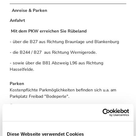
Anreise & Parken
Anfahrt
Mit dem PKW erreichen Sie Rübeland
- über die B27 aus Richtung Braunlage und Blankenburg
- die B244 / B27 aus Richtung Wernigerode.
- sowie über die B81 Abzweig L96 aus Richtung
Hasselfelde.
Parken
Kostenpflichte Parkmöglichkeiten befinden sich u.a. am
Parkplatz Freibad "Bodeperle".
Öffentliche Verkehrsmittel
Den Höhlenort
Rübeland
erreichen Sie mit dem Bus der
Harzer Verkehrsbetriebe
:
Diese Webseite verwendet Cookies
aus Richtung Wernigerode