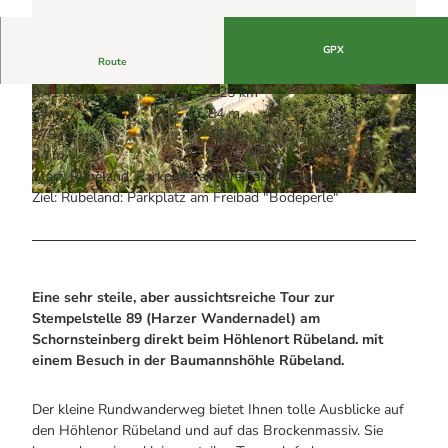
Alle Infos auf einen Blick
Bogenschiessen in Hohegeiss
Webcams
Noch lange nicht Schicht im Schacht
Informationen für Gastgeberinnen
Die Eisflüsterer: Harzer Falken
GPX
Webcams
Kulinarik
Route
Wanderführer Jörg Kühnhold
Einkaufen
0:41 h
2,25 km
© Mandy Leonhardt, Tourismusbetrieb der Sta
© © Mandy Leonhardt, Tourismusbetrieb der St
84 m
84 m
dt Oberharz am Brocken
adt Oberharz am Brocken
379 m
463 m
84 m
Start: Rübeland: Parkplatz am Freibad "Bodeperle"
Ziel: Rübeland: Parkplatz am Freibad "Bodeperle"
© © Mandy Leonhardt, Tourismusbetrieb der Stadt Oberharz am Brocken
Eine sehr steile, aber aussichtsreiche Tour zur
Stempelstelle 89 (Harzer Wandernadel) am
Schornsteinberg direkt beim Höhlenort
Rübeland
. mit
einem Besuch in der Baumannshöhle Rübeland.
Der kleine Rundwanderweg bietet Ihnen tolle Ausblicke auf
den Höhlenor Rübeland und auf das Brockenmassiv. Sie