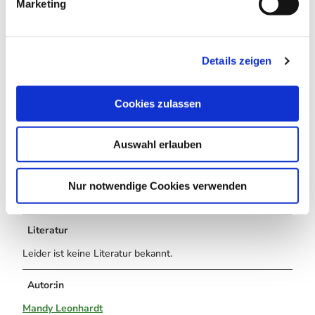
Marketing
u
n
Weitere Infos / Links
g
Details zeigen
s
Tourist-Information Elbingerode/Rübeland
a
Markt 3
u
Cookies zulassen
s
38875 Stadt Oberharz am Brocken/OT Elbingerode
w
www.oberharzinfo.de
Auswahl erlauben
a
h
elbingerode@oberharzinfo.de
l
Nur notwendige Cookies verwenden
Te.: 039454/89487
Literatur
Leider ist keine Literatur bekannt.
Autor:in
Mandy Leonhardt