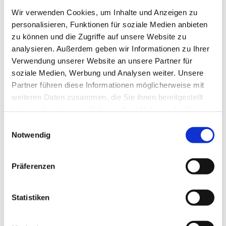
Wir verwenden Cookies, um Inhalte und Anzeigen zu
aus Richtung Blankenburg
personalisieren, Funktionen für soziale Medien anbieten
aus Richtung Hasselfelde
zu können und die Zugriffe auf unsere Website zu
analysieren. Außerdem geben wir Informationen zu Ihrer
aus Richtung Braunlage
Verwendung unserer Website an unsere Partner für
aus Richtung Benneckenstein
soziale Medien, Werbung und Analysen weiter. Unsere
Die INSA - Ihr Routenplaner des Nahverkehrs in Sachsen-
Partner führen diese Informationen möglicherweise mit
Anhalt >>
weiteren Daten zusammen, die Sie ihnen bereitgestellt
haben oder die sie im Rahmen Ihrer Nutzung der Dienste
TIPP :
gesammelt haben. Sie geben Einwilligung zu unseren
E
Mit dem Harzer UrlaubsTicket sind Sie kostenlos mobil im
Cookies, wenn Sie unsere Webseite weiterhin nutzen.
Notwendig
i
gesamten Harzkreis.
n
HATIX - die kostenfreie Nutzung der öffentlichen Buslinien
w
Präferenzen
der Harzer Verkehrsbetriebe, der Q-Bus
i
Nahverkehrsgesellschaft, der Halberstädter Verkehrs-
l
GmbH, sowie der Verkehrsgesellschaft Südharz im
l
Statistiken
Landkreis Harz.
i
Mehr Informationen erhalten Sie unter:
www.hatix.info
g