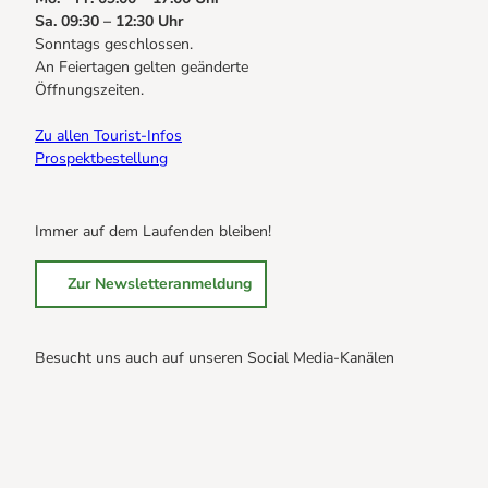
Sa. 09:30 – 12:30 Uhr
Sonntags geschlossen.
An Feiertagen gelten geänderte
Öffnungszeiten.
Zu allen Tourist-Infos
Prospektbestellung
Immer auf dem Laufenden bleiben!
Zur Newsletteranmeldung
Besucht uns auch auf unseren Social Media-Kanälen
B
B
B
r
r
r
a
a
a
u
u
u