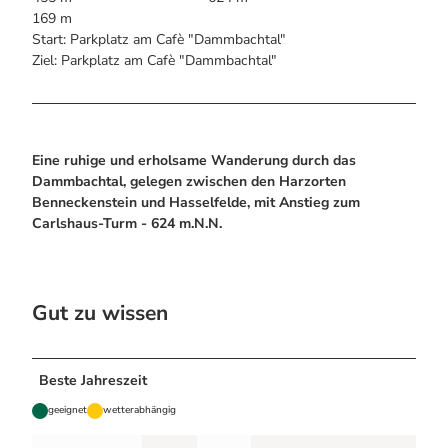
Alle Infos auf einen Blick
Bogenschiessen in Hohegeiss
169 m
Webcams
Noch lange nicht Schicht im Schacht
Start: Parkplatz am Cafè "Dammbachtal"
Informationen für Gastgeberinnen
Die Eisflüsterer: Harzer Falken
Webcams
Ziel: Parkplatz am Cafè "Dammbachtal"
Kulinarik
Wanderführer Jörg Kühnhold
Einkaufen
Eine ruhige und erholsame Wanderung durch das
Dammbachtal, gelegen zwischen den Harzorten
Benneckenstein
und
Hasselfelde
, mit Anstieg zum
Carlshaus-Turm - 624 m.N.N.
Gut zu wissen
Beste Jahreszeit
geeignet
wetterabhängig