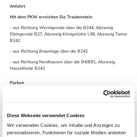
Anfahrt
Mit dem PKW erreichen Sie Trautenstein
- aus Richtung Wernigerode über die B244, Abzweig
Elbingerode B27, Abzweig Königshütte L98, Abzweig Tanne
B242
- aus Richtung Braunlage über die B242
- aus Richtung Nordhausen über die B4/B81, Abzweig
Hasselfelde B242
Parken
Rechts neben dem Café "Dammbachtal" befindet sich ein
kleiner kostenfreier Parkplatz.
Öffentliche Verkehrsmittel
Diese Webseite verwendet Cookies
Den Harzort
Trautenstein
erreichen Sie mit dem Bus der
Harzer Verkehrsbetriebe
:
Wir verwenden Cookies, um Inhalte und Anzeigen zu
personalisieren, Funktionen für soziale Medien anbieten
aus Richtung Wernigerode mit der Linie 260 / 265