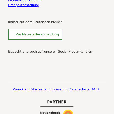
Prospektbestellung
Immer auf dem Laufenden bleiben!
Zur Newsletteranmeldung
Besucht uns auch auf unseren Social Media-Kanälen
B
B
B
r
r
r
a
a
a
u
u
u
n
n
n
Zurück zur Startseite
Impressum
Datenschutz
AGB
l
l
l
a
a
a
g
g
g
e
e
e
@
@
@