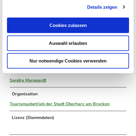
Details zeigen
s
38877 Oberharz am Brocken
a
OT Benneckenstein
u
Cookies zulassen
s
www.oberharzinfo.de
w
benneckenstein@oberharzinfo.de
Auswahl erlauben
a
h
Tel.: 039457/2612
l
Nur notwendige Cookies verwenden
Autor:in
Sandra Marquardt
Organisation
Tourismusbetrieb der Stadt Oberharz am Brocken
Lizenz (Stammdaten)