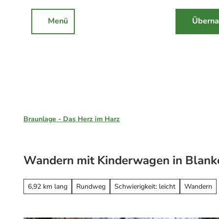
Z
u
Menü
Überna
Rathaus
Events
Suche
m
I
n
h
a
l
Braunlage, St. Andreasberg & Hohegeiß
t
Braunlage - Das Herz im Harz
Unsere Region
Braunlage
Wandern mit Kinderwagen in Blank
Sankt Andreasberg
Erleben
Hohegeiß
Alle Erlebnisse
6,92 km lang
Rundweg
Schwierigkeit: leicht
Wandern
Nationalpark Harz
Wandern
Online-Buchung
Mountainbiken
Online buchen