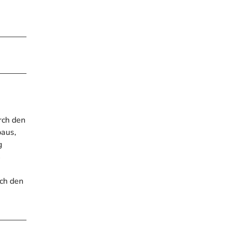
rch den
baus,
g
n
rch den