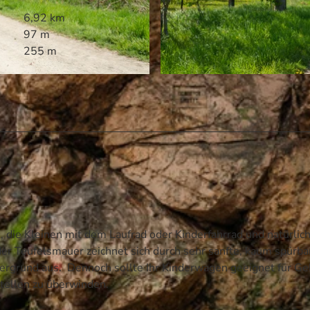
6,92 km
97 m
255 m
© Touristinformation Blankenburg, Harz: Magische Gebi
, die Kleinen mit dem Laufrad oder Kinderfahrrad und natürli
er Teufelsmauer zeichnet sich durch sehr sanfte, kaum spürb
ergrund aus. Dennoch sollte Ihr Kinderwagen geeignet für Ge
Stellen zu überwinden.