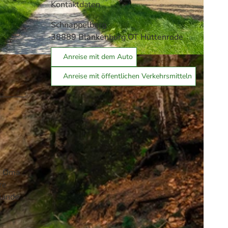
Kontaktdaten
Schnappelberg
38889
Blankenburg OT Hüttenrode
Anreise mit dem Auto
rgswelt
Anreise mit öffentlichen Verkehrsmitteln
ch Oma
are
lände