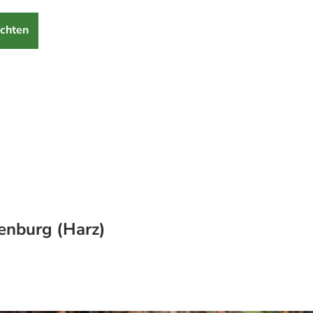
chten
enburg (Harz)