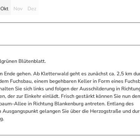
Okt
Nov
Dez
lgrünen Blütenblatt.
zum Ende gehen. Ab Kletterwald geht es zunächst ca. 2,5 km du
 dem Fuchsbau, einem begehbaren Keller in Form eines Fuchs
alten Sie sich links und folgen der Ausschilderung in Richtun
, der zur Einkehr einlädt. Frisch gestärkt können Sie nun de
aum-Allee in Richtung Blankenburg antreten. Entlang des
um Ausgangspunkt gelangen Sie über die Herzogstraße und du
g.