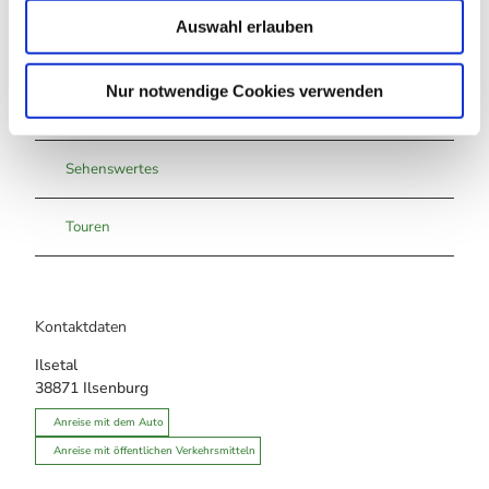
w
Auswahl erlauben
a
h
l
In der Nähe
Nur notwendige Cookies verwenden
Auf der Karte anschauen
Sehenswertes
Touren
Kontaktdaten
Ilsetal
38871
Ilsenburg
Anreise mit dem Auto
Anreise mit öffentlichen Verkehrsmitteln