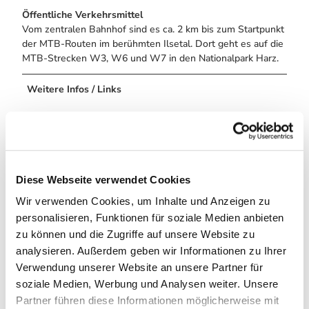
Öffentliche Verkehrsmittel
Vom zentralen Bahnhof sind es ca. 2 km bis zum Startpunkt
der MTB-Routen im berühmten Ilsetal. Dort geht es auf die
MTB-Strecken W3, W6 und W7 in den Nationalpark Harz.
Weitere Infos / Links
Die Volksbank Arena Harz gibt es auch bei YouTube.
Trailer - Mountainbiking im Harz
Die Routen von Ilsenburg und Wernigerode
Diese Webseite verwendet Cookies
Wir verwenden Cookies, um Inhalte und Anzeigen zu
Autor:in
personalisieren, Funktionen für soziale Medien anbieten
Volksbank Arena Harz
zu können und die Zugriffe auf unsere Website zu
analysieren. Außerdem geben wir Informationen zu Ihrer
Organisation
Verwendung unserer Website an unsere Partner für
soziale Medien, Werbung und Analysen weiter. Unsere
Harz: Magische Gebirgswelt
Partner führen diese Informationen möglicherweise mit