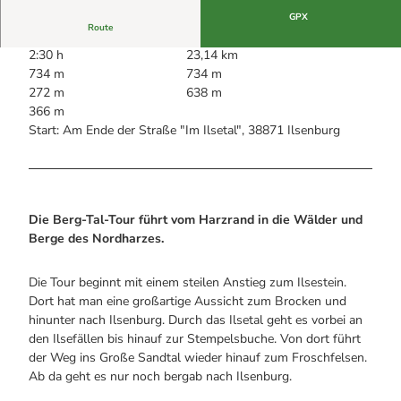
Alle Infos auf einen Blick
Bogenschiessen in Hohegeiss
Webcams
GPX
Noch lange nicht Schicht im Schacht
Route
Informationen für Gastgeberinnen
Die Eisflüsterer: Harzer Falken
Webcams
2:30 h
23,14 km
Kulinarik
Wanderführer Jörg Kühnhold
734 m
734 m
Einkaufen
272 m
638 m
366 m
Start: Am Ende der Straße "Im Ilsetal", 38871 Ilsenburg
Die Berg-Tal-Tour führt vom Harzrand in die Wälder und
Berge des Nordharzes.
Die Tour beginnt mit einem steilen Anstieg zum Ilsestein.
Dort hat man eine großartige Aussicht zum Brocken und
hinunter nach Ilsenburg. Durch das Ilsetal geht es vorbei an
den Ilsefällen bis hinauf zur Stempelsbuche. Von dort führt
der Weg ins Große Sandtal wieder hinauf zum Froschfelsen.
Ab da geht es nur noch bergab nach Ilsenburg.